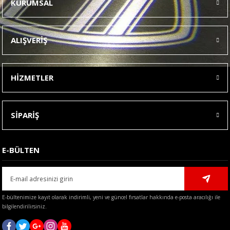
KURUMSAL
Görüş ve önerileriniz için teşekkür ederiz.
Ürün resmi kalitesiz, bozuk veya görüntülenemiyor.
ALIŞVERİŞ
Ürün açıklamasında eksik bilgiler bulunuyor.
Ürün bilgilerinde hatalar bulunuyor.
HİZMETLER
Ürün fiyatı diğer sitelerden daha pahalı.
Bu ürüne benzer farklı alternatifler olmalı.
SİPARİŞ
E-BÜLTEN
Gönder
E-bültenimize kayıt olarak indirimli, yeni ve güncel fırsatlar hakkında e-posta aracılığı ile
bilgilendirilirsiniz.