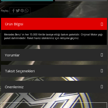
Paylaş
Ürün Bilgisi
Mercedes Benz' in her 15.000 Km'de tavsiye ettiği bakım paketidir. Orijinal Motor yağı
paket dahilindedir. Paket harici istekleriniz için iletişime geçiniz.
Yorumlar
Taksit Seçenekleri
Bu ürüne ilk yorumu siz yapın!
Önerileriniz
Yorum Yaz
Bu ürünün fiyat bilgisi, resim, ürün açıklamalarında ve diğer
konularda yetersiz gördüğünüz noktaları öneri formunu kullanarak
tarafımıza iletebilirsiniz.