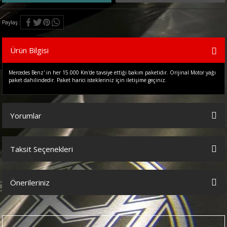
Paylaş
Ürün Bilgisi
Mercedes Benz' in her 15.000 Km'de tavsiye ettiği bakım paketidir. Orijinal Motor yağı
paket dahilindedir. Paket harici istekleriniz için iletişime geçiniz.
Yorumlar
Taksit Seçenekleri
Bu ürüne ilk yorumu siz yapın!
Önerileriniz
Yorum Yaz
Bu ürünün fiyat bilgisi, resim, ürün açıklamalarında ve diğer
konularda yetersiz gördüğünüz noktaları öneri formunu kullanarak
tarafımıza iletebilirsiniz.