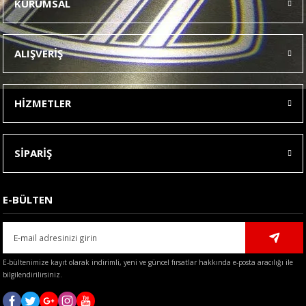
KURUMSAL
Görüş ve önerileriniz için teşekkür ederiz.
Ürün resmi kalitesiz, bozuk veya görüntülenemiyor.
ALIŞVERİŞ
Ürün açıklamasında eksik bilgiler bulunuyor.
Ürün bilgilerinde hatalar bulunuyor.
HİZMETLER
Ürün fiyatı diğer sitelerden daha pahalı.
Bu ürüne benzer farklı alternatifler olmalı.
SİPARİŞ
E-BÜLTEN
Gönder
E-bültenimize kayıt olarak indirimli, yeni ve güncel fırsatlar hakkında e-posta aracılığı ile
bilgilendirilirsiniz.