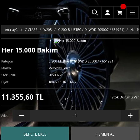
Anasayfa
C CLASS
W205
C 200 BLUETEC / D (WDD 205007 / 651921)
Her 1
Her 15.000 Bakım
Kategori
C 200 BLUETEC / D (WDD 205007 / 651921)
Marka
Mercedes Benz
Stok Kodu
205007-15
Fiyat
188,69 EUR + KDV
11.355,60 TL
Stok Durumu
:
Var
Adet
SEPETE EKLE
HEMEN AL