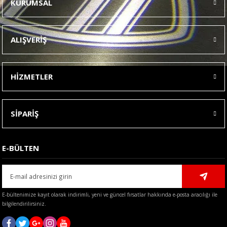
KURUMSAL
Görüş ve önerileriniz için teşekkür ederiz.
Ürün resmi kalitesiz, bozuk veya görüntülenemiyor.
ALIŞVERİŞ
Ürün açıklamasında eksik bilgiler bulunuyor.
Ürün bilgilerinde hatalar bulunuyor.
HİZMETLER
Ürün fiyatı diğer sitelerden daha pahalı.
Bu ürüne benzer farklı alternatifler olmalı.
SİPARİŞ
E-BÜLTEN
Gönder
E-bültenimize kayıt olarak indirimli, yeni ve güncel fırsatlar hakkında e-posta aracılığı ile
bilgilendirilirsiniz.