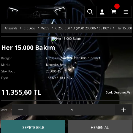
Anasayfa
C CLASS
W205
C 250 CDI / D (WDD 205006 / 651921)
Her 15.000
Her 15.000 Bakım
Kategori
C 250 CDI / D (WDD 205006 / 651921)
Marka
Mercedes Benz
Stok Kodu
205006-15
Fiyat
188,69 EUR + KDV
11.355,60 TL
Stok Durumu
:
Var
Adet
SEPETE EKLE
HEMEN AL