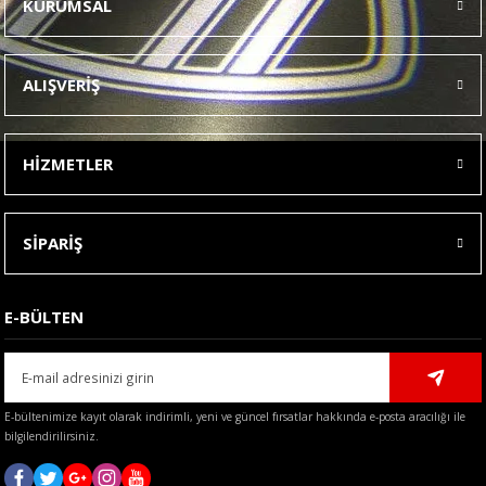
KURUMSAL
Görüş ve önerileriniz için teşekkür ederiz.
Ürün resmi kalitesiz, bozuk veya görüntülenemiyor.
ALIŞVERİŞ
Ürün açıklamasında eksik bilgiler bulunuyor.
Ürün bilgilerinde hatalar bulunuyor.
HİZMETLER
Ürün fiyatı diğer sitelerden daha pahalı.
Bu ürüne benzer farklı alternatifler olmalı.
SİPARİŞ
E-BÜLTEN
Gönder
E-bültenimize kayıt olarak indirimli, yeni ve güncel fırsatlar hakkında e-posta aracılığı ile
bilgilendirilirsiniz.