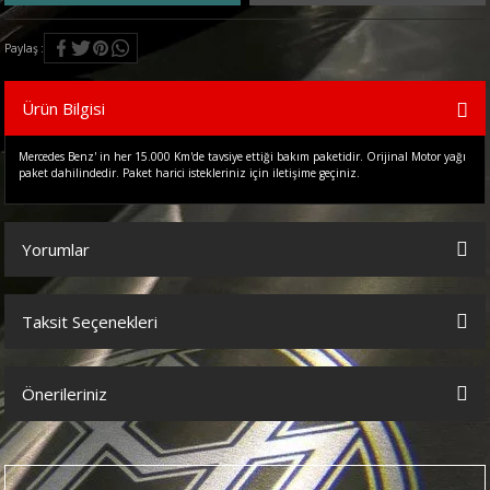
Paylaş
Ürün Bilgisi
Mercedes Benz' in her 15.000 Km'de tavsiye ettiği bakım paketidir. Orijinal Motor yağı
paket dahilindedir. Paket harici istekleriniz için iletişime geçiniz.
Yorumlar
Taksit Seçenekleri
Bu ürüne ilk yorumu siz yapın!
Önerileriniz
Yorum Yaz
Bu ürünün fiyat bilgisi, resim, ürün açıklamalarında ve diğer
konularda yetersiz gördüğünüz noktaları öneri formunu kullanarak
tarafımıza iletebilirsiniz.