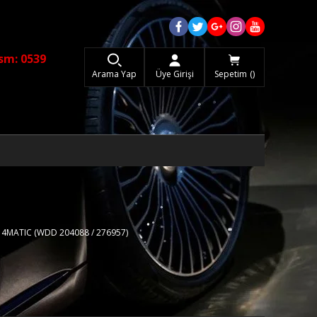
sm: 0539
Arama Yap
Üye Girişi
Sepetim
0 4MATIC (WDD 204088 / 276957)