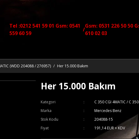
Tel :0212 541 59 01 Gsm: 0541
Gsm: 0531 226 50 50 G
/
559 60 59
610 02 03
MATIC (WDD 204088 / 276957)
Her 15.000 Bakım
Her 15.000 Bakım
Kategori
C 350 CGI 4MATIC / C 35
Marka
Mercedes Benz
Stok Kodu
204088-15
Fiyat
191,14 EUR + KDV