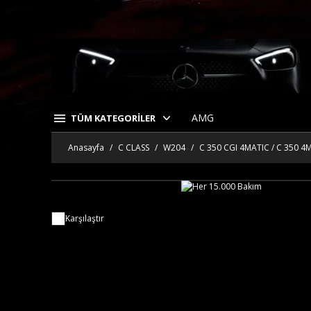
AMG
TÜM KATEGORİLER
Anasayfa
C CLASS
W204
C 350 CGI 4MATIC / C 350 4
Karşılaştır