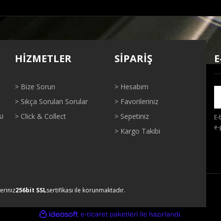
ğer konularda yetersiz gördüğünüz noktaları öneri formunu kullanarak tarafı
Bu ürüne ilk yorumu siz yapın!
HİZMETLER
SİPARİŞ
E
Yorum Yaz
> Bize Sorun
> Hesabım
> Sıkça Sorulan Sorular
> Favorileriniz
si
> Click & Collect
> Sepetiniz
E-
e-
> Kargo Takibi
Gönder
leriniz
256bit SSL
sertifikası ile korunmaktadır.
ile
ideasoft
e-