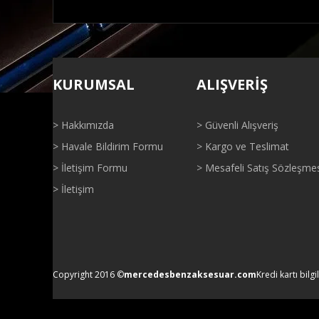
Bu ürünün fiyat bilgisi, resim, ürün açıklamalarında ve di
Görüş ve önerileriniz için teşekkür ederiz.
KURUMSAL
ALIŞVERİŞ
Ürün resmi kalitesiz, bozuk veya görüntülenemiyor.
Ürün açıklamasında eksik bilgiler bulunuyor.
> Hakkımızda
> Güvenli Alışveriş
Ürün bilgilerinde hatalar bulunuyor.
> Havale Bildirim Formu
> Kargo ve Teslimat
Ürün fiyatı diğer sitelerden daha pahalı.
> İletişim Formu
> Mesafeli Satış Sözleşme
Bu ürüne benzer farklı alternatifler olmalı.
> İletişim
Copyright 2016 ©
mercedesbenzaksesuar.com
Kredi kartı bilgi