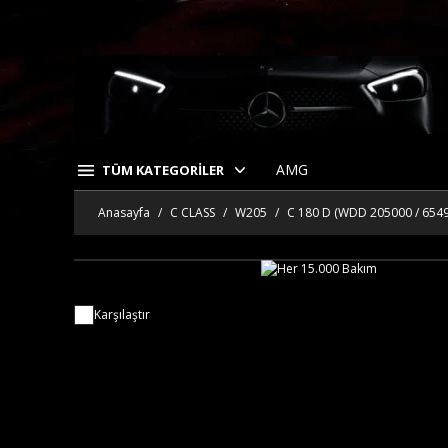
AMG
TÜM KATEGORİLER
Anasayfa
C CLASS
W205
C 180 D (WDD 205000 / 654
Karşılaştır