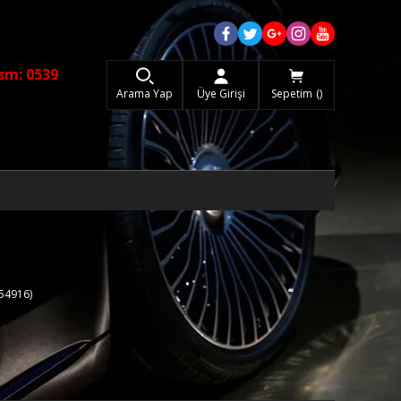
sm: 0539
Arama Yap
Üye Girişi
Sepetim
54916)