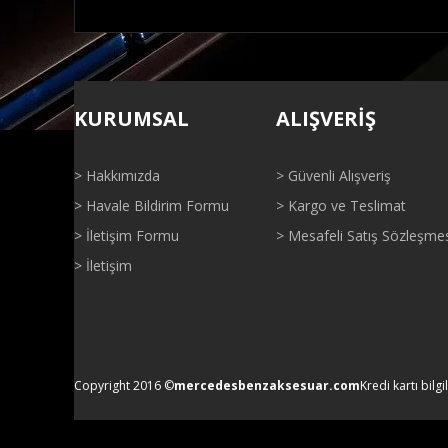
Bu ürünün fiyat bilgisi, resim, ürün açıklamalarında ve di
Görüş ve önerileriniz için teşekkür ederiz.
KURUMSAL
ALIŞVERİŞ
Ürün resmi kalitesiz, bozuk veya görüntülenemiyor.
Ürün açıklamasında eksik bilgiler bulunuyor.
> Hakkımızda
> Güvenli Alışveriş
Ürün bilgilerinde hatalar bulunuyor.
> Havale Bildirim Formu
> Kargo ve Teslimat
Ürün fiyatı diğer sitelerden daha pahalı.
> İletişim Formu
> Mesafeli Satış Sözleşme
Bu ürüne benzer farklı alternatifler olmalı.
> İletişim
Copyright 2016 ©
mercedesbenzaksesuar.com
Kredi kartı bilgi