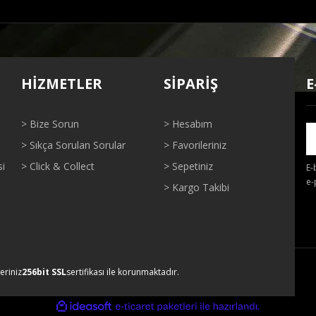
ğer konularda yetersiz gördüğünüz noktaları öneri formunu kullanarak tarafı
Bu ürüne ilk yorumu siz yapın!
HİZMETLER
SİPARİŞ
E
Yorum Yaz
> Bize Sorun
> Hesabım
> Sıkça Sorulan Sorular
> Favorileriniz
si
> Click & Collect
> Sepetiniz
E-
e-
> Kargo Takibi
Gönder
leriniz
256bit SSL
sertifikası ile korunmaktadır.
ile
ideasoft
e-