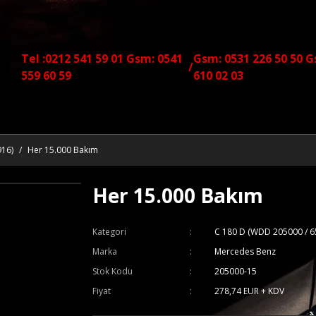
Tel :0212 541 59 01 Gsm: 0541
Gsm: 0531 226 50 50 G
/
559 60 59
610 02 03
916)
Her 15.000 Bakım
Her 15.000 Bakım
Kategori
C 180 D (WDD 205000 / 6
Marka
Mercedes Benz
Stok Kodu
205000-15
Fiyat
278,74 EUR + KDV