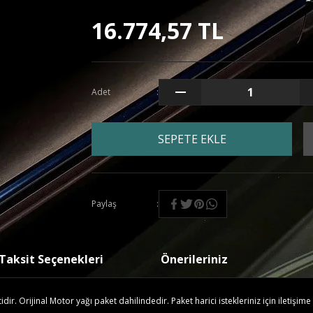
16.774,57 TL
Adet
SEPETE EKLE
Paylaş
Taksit Seçenekleri
Önerileriniz
r. Orijinal Motor yağı paket dahilindedir. Paket harici istekleriniz için iletişime 