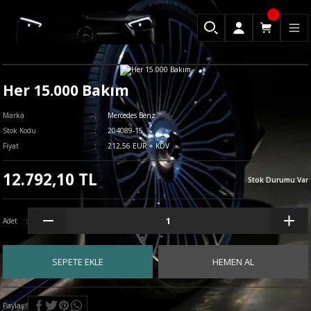
Her 15.000 Bakım
Marka
Mercedes Benz
Stok Kodu
204089-15
Fiyat
212,56 EUR + KDV
12.792,10 TL
Stok Durumu
:
Var
Adet
SEPETE EKLE
HEMEN AL
Paylaş