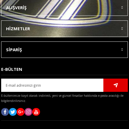
Ürün resmi kalitesiz, bozuk veya görüntülenemiyor.
ALIŞVERİŞ
Ürün açıklamasında eksik bilgiler bulunuyor.
Ürün bilgilerinde hatalar bulunuyor.
HİZMETLER
Ürün fiyatı diğer sitelerden daha pahalı.
Bu ürüne benzer farklı alternatifler olmalı.
SİPARİŞ
E-BÜLTEN
Gönder
E-bültenimize kayıt olarak indirimli, yeni ve güncel fırsatlar hakkında e-posta aracılığı ile
bilgilendirilirsiniz.