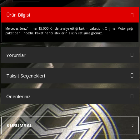
Ürün Bilgisi
Mercedes Benz' in her 15.000 Km'de tavsiye ettiği bakım paketidir. Orijinal Motor yağı
paket dahilindedir. Paket harici istekleriniz için iletişime geçiniz.
Yorumlar
Taksit Seçenekleri
Bu ürüne ilk yorumu siz yapın!
Önerileriniz
Yorum Yaz
Bu ürünün fiyat bilgisi, resim, ürün açıklamalarında ve diğer
konularda yetersiz gördüğünüz noktaları öneri formunu kullanarak
tarafımıza iletebilirsiniz.
KURUMSAL
Görüş ve önerileriniz için teşekkür ederiz.