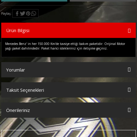
Paylaş
Ürün Bilgisi
Mercedes Benz' in her 150.000 Km'de tavsiye ettiği bakım paketidir. Orijinal Motor
yağı paket dahilindedir. Paket harici istekleriniz için iletişime geçiniz.
Yorumlar
Taksit Seçenekleri
Bu ürüne ilk yorumu siz yapın!
Önerileriniz
Yorum Yaz
Bu ürünün fiyat bilgisi, resim, ürün açıklamalarında ve diğer
konularda yetersiz gördüğünüz noktaları öneri formunu kullanarak
tarafımıza iletebilirsiniz.