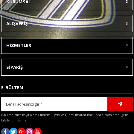
KURUMSAL
Görüş ve önerileriniz için teşekkür ederiz.
Ürün resmi kalitesiz, bozuk veya görüntülenemiyor.
ALIŞVERİŞ
Ürün açıklamasında eksik bilgiler bulunuyor.
Ürün bilgilerinde hatalar bulunuyor.
HİZMETLER
Ürün fiyatı diğer sitelerden daha pahalı.
Bu ürüne benzer farklı alternatifler olmalı.
SİPARİŞ
E-BÜLTEN
Gönder
E-bültenimize kayıt olarak indirimli, yeni ve güncel fırsatlar hakkında e-posta aracılığı ile
bilgilendirilirsiniz.