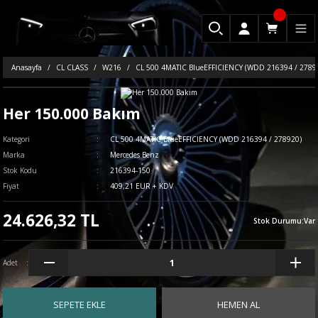
Anasayfa
CL CLASS
W216
CL 500 4MATIC BlueEFFICIENCY (WDD 216394 / 2789
Her 150.000 Bakım
Kategori
CL 500 4MATIC BlueEFFICIENCY (WDD 216394 / 278920)
Marka
Mercedes Benz
Stok Kodu
216394-150
Fiyat
409,21 EUR + KDV
24.626,32 TL
Stok Durumu
:
Var
Adet
SEPETE EKLE
HEMEN AL