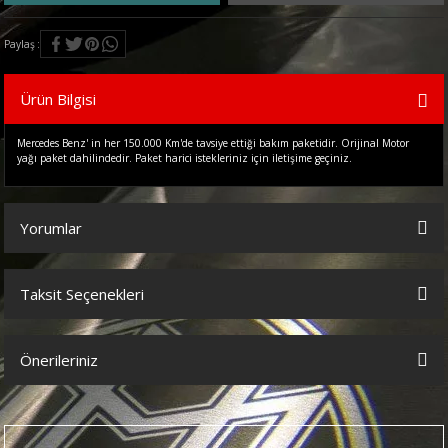
Paylaş
Ürün Bilgisi
Mercedes Benz' in her 150.000 Km'de tavsiye ettiği bakım paketidir. Orijinal Motor
yağı paket dahilindedir. Paket harici istekleriniz için iletişime geçiniz.
Yorumlar
Taksit Seçenekleri
Bu ürüne ilk yorumu siz yapın!
Önerileriniz
Yorum Yaz
Bu ürünün fiyat bilgisi, resim, ürün açıklamalarında ve diğer
konularda yetersiz gördüğünüz noktaları öneri formunu kullanarak
tarafımıza iletebilirsiniz.