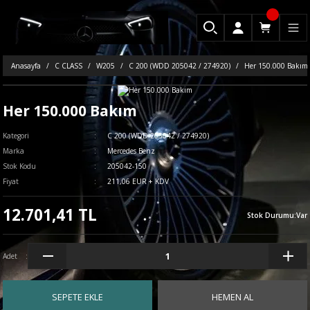
Anasayfa
C CLASS
W205
C 200 (WDD 205042 / 274920)
Her 150.000 Bakım
Her 150.000 Bakım
Kategori
C 200 (WDD 205042 / 274920)
Marka
Mercedes Benz
Stok Kodu
205042-150
Fiyat
211,06 EUR + KDV
12.701,41 TL
Stok Durumu
:
Var
Adet
SEPETE EKLE
HEMEN AL