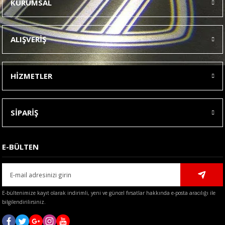
KURUMSAL
Görüş ve önerileriniz için teşekkür ederiz.
Ürün resmi kalitesiz, bozuk veya görüntülenemiyor.
ALIŞVERİŞ
Ürün açıklamasında eksik bilgiler bulunuyor.
Ürün bilgilerinde hatalar bulunuyor.
HİZMETLER
Ürün fiyatı diğer sitelerden daha pahalı.
Bu ürüne benzer farklı alternatifler olmalı.
SİPARİŞ
E-BÜLTEN
Gönder
E-bültenimize kayıt olarak indirimli, yeni ve güncel fırsatlar hakkında e-posta aracılığı ile
bilgilendirilirsiniz.