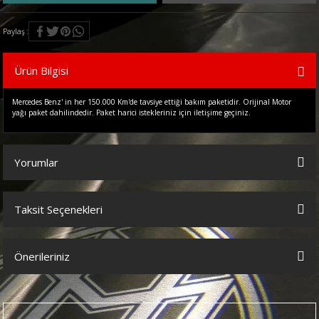
Paylaş
Ürün Bilgisi
Mercedes Benz' in her 150.000 Km'de tavsiye ettiği bakım paketidir. Orijinal Motor
yağı paket dahilindedir. Paket harici istekleriniz için iletişime geçiniz.
Yorumlar
Taksit Seçenekleri
Bu ürüne ilk yorumu siz yapın!
Önerileriniz
Yorum Yaz
Bu ürünün fiyat bilgisi, resim, ürün açıklamalarında ve diğer
konularda yetersiz gördüğünüz noktaları öneri formunu kullanarak
tarafımıza iletebilirsiniz.