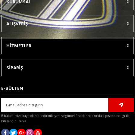
KURUMSAL
Görüş ve önerileriniz için teşekkür ederiz.
Ürün resmi kalitesiz, bozuk veya görüntülenemiyor.
ALIŞVERİŞ
Ürün açıklamasında eksik bilgiler bulunuyor.
Ürün bilgilerinde hatalar bulunuyor.
HİZMETLER
Ürün fiyatı diğer sitelerden daha pahalı.
Bu ürüne benzer farklı alternatifler olmalı.
SİPARİŞ
E-BÜLTEN
Gönder
E-bültenimize kayıt olarak indirimli, yeni ve güncel fırsatlar hakkında e-posta aracılığı ile
bilgilendirilirsiniz.