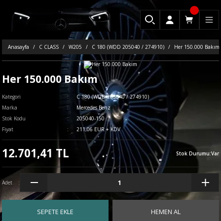
Anasayfa
C CLASS
W205
C 180 (WDD 205040 / 274910)
Her 150.000 Bakım
Her 150.000 Bakım
Kategori
C 180 (WDD 205040 / 274910)
Marka
Mercedes Benz
Stok Kodu
205040-150
Fiyat
211,06 EUR + KDV
12.701,41 TL
Stok Durumu
:
Var
Adet
SEPETE EKLE
HEMEN AL