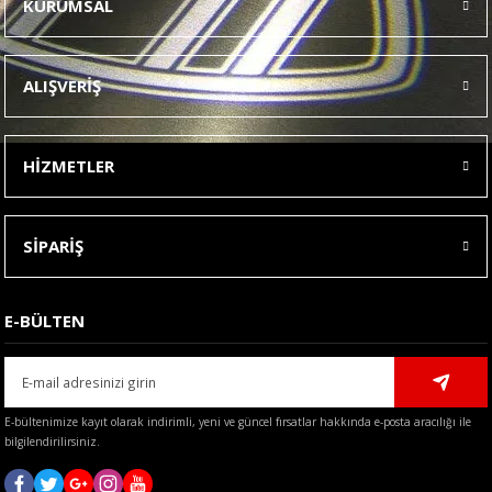
KURUMSAL
Görüş ve önerileriniz için teşekkür ederiz.
Ürün resmi kalitesiz, bozuk veya görüntülenemiyor.
ALIŞVERİŞ
Ürün açıklamasında eksik bilgiler bulunuyor.
Ürün bilgilerinde hatalar bulunuyor.
HİZMETLER
Ürün fiyatı diğer sitelerden daha pahalı.
Bu ürüne benzer farklı alternatifler olmalı.
SİPARİŞ
E-BÜLTEN
Gönder
E-bültenimize kayıt olarak indirimli, yeni ve güncel fırsatlar hakkında e-posta aracılığı ile
bilgilendirilirsiniz.