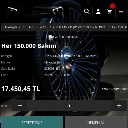
Anasayfa
C CLASS
W205
C 250 CDI / D (WDD 205008 / 651921)
Her 150.00
Her 150.000 Bakım
Kategori
C 250 CDI / D (WDD 205008 / 651921)
Marka
Mercedes Benz
Stok Kodu
205008-150
Fiyat
289,97 EUR + KDV
17.450,45 TL
Stok Durumu
:
Var
Adet
SEPETE EKLE
HEMEN AL