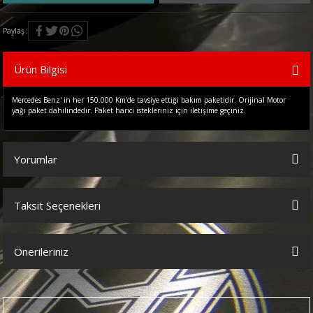
Paylaş
Ürün Bilgisi
Mercedes Benz' in her 150.000 Km'de tavsiye ettiği bakım paketidir. Orijinal Motor
yağı paket dahilindedir. Paket harici istekleriniz için iletişime geçiniz.
Yorumlar
Taksit Seçenekleri
Bu ürüne ilk yorumu siz yapın!
Önerileriniz
Yorum Yaz
Bu ürünün fiyat bilgisi, resim, ürün açıklamalarında ve diğer
konularda yetersiz gördüğünüz noktaları öneri formunu kullanarak
tarafımıza iletebilirsiniz.