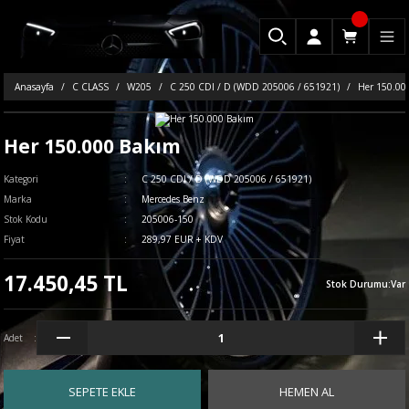
Anasayfa
C CLASS
W205
C 250 CDI / D (WDD 205006 / 651921)
Her 150.00
Her 150.000 Bakım
Kategori
C 250 CDI / D (WDD 205006 / 651921)
Marka
Mercedes Benz
Stok Kodu
205006-150
Fiyat
289,97 EUR + KDV
17.450,45 TL
Stok Durumu
:
Var
Adet
SEPETE EKLE
HEMEN AL