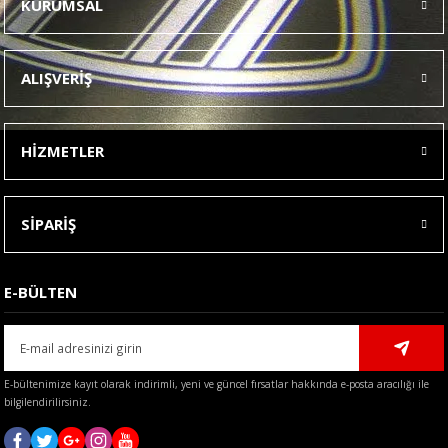
KURUMSAL
Görüş ve önerileriniz için teşekkür ederiz.
Ürün resmi kalitesiz, bozuk veya görüntülenemiyor.
ALIŞVERİŞ
Ürün açıklamasında eksik bilgiler bulunuyor.
Ürün bilgilerinde hatalar bulunuyor.
HİZMETLER
Ürün fiyatı diğer sitelerden daha pahalı.
Bu ürüne benzer farklı alternatifler olmalı.
SİPARİŞ
E-BÜLTEN
Gönder
E-bültenimize kayıt olarak indirimli, yeni ve güncel fırsatlar hakkında e-posta aracılığı ile
bilgilendirilirsiniz.