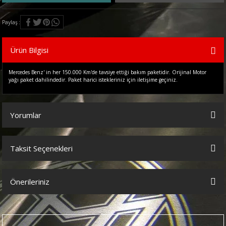
Paylaş
Ürün Bilgisi
Mercedes Benz' in her 150.000 Km'de tavsiye ettiği bakım paketidir. Orijinal Motor
yağı paket dahilindedir. Paket harici istekleriniz için iletişime geçiniz.
Yorumlar
Taksit Seçenekleri
Bu ürüne ilk yorumu siz yapın!
Önerileriniz
Yorum Yaz
Bu ürünün fiyat bilgisi, resim, ürün açıklamalarında ve diğer
konularda yetersiz gördüğünüz noktaları öneri formunu kullanarak
tarafımıza iletebilirsiniz.