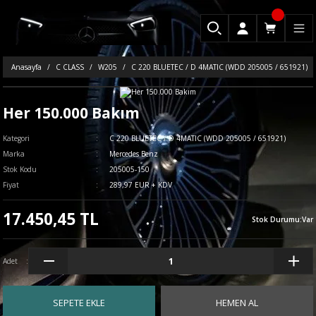
Anasayfa
C CLASS
W205
C 220 BLUETEC / D 4MATIC (WDD 205005 / 651921)
Her 150.000 Bakım
Kategori
C 220 BLUETEC / D 4MATIC (WDD 205005 / 651921)
Marka
Mercedes Benz
Stok Kodu
205005-150
Fiyat
289,97 EUR + KDV
17.450,45 TL
Stok Durumu
:
Var
Adet
SEPETE EKLE
HEMEN AL