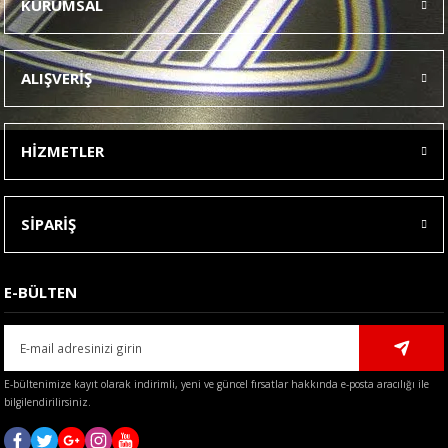
KURUMSAL
Görüş ve önerileriniz için teşekkür ederiz.
Ürün resmi kalitesiz, bozuk veya görüntülenemiyor.
ALIŞVERİŞ
Ürün açıklamasında eksik bilgiler bulunuyor.
Ürün bilgilerinde hatalar bulunuyor.
HİZMETLER
Ürün fiyatı diğer sitelerden daha pahalı.
Bu ürüne benzer farklı alternatifler olmalı.
SİPARİŞ
E-BÜLTEN
Gönder
E-bültenimize kayıt olarak indirimli, yeni ve güncel fırsatlar hakkında e-posta aracılığı ile
bilgilendirilirsiniz.