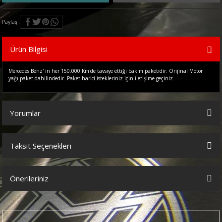
Paylaş
Ürün Bilgisi
Mercedes Benz' in her 150.000 Km'de tavsiye ettiği bakım paketidir. Orijinal Motor
yağı paket dahilindedir. Paket harici istekleriniz için iletişime geçiniz.
Yorumlar
Taksit Seçenekleri
Bu ürüne ilk yorumu siz yapın!
Önerileriniz
Yorum Yaz
Bu ürünün fiyat bilgisi, resim, ürün açıklamalarında ve diğer
konularda yetersiz gördüğünüz noktaları öneri formunu kullanarak
tarafımıza iletebilirsiniz.