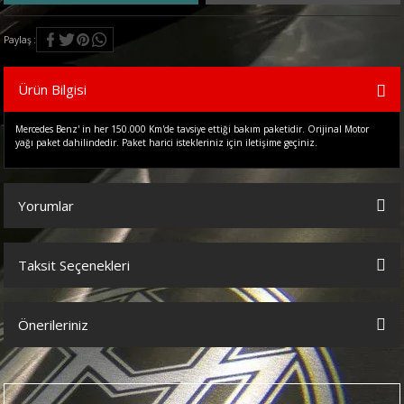
Paylaş
Ürün Bilgisi
Mercedes Benz' in her 150.000 Km'de tavsiye ettiği bakım paketidir. Orijinal Motor
yağı paket dahilindedir. Paket harici istekleriniz için iletişime geçiniz.
Yorumlar
Taksit Seçenekleri
Bu ürüne ilk yorumu siz yapın!
Önerileriniz
Yorum Yaz
Bu ürünün fiyat bilgisi, resim, ürün açıklamalarında ve diğer
konularda yetersiz gördüğünüz noktaları öneri formunu kullanarak
tarafımıza iletebilirsiniz.