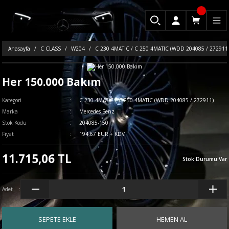
Anasayfa
C CLASS
W204
C 230 4MATIC / C 250 4MATIC (WDD 204085 / 272911
Her 150.000 Bakım
Kategori
C 230 4MATIC / C 250 4MATIC (WDD 204085 / 272911)
Marka
Mercedes Benz
Stok Kodu
204085-150
Fiyat
194,67 EUR + KDV
11.715,06 TL
Stok Durumu
:
Var
Adet
SEPETE EKLE
HEMEN AL