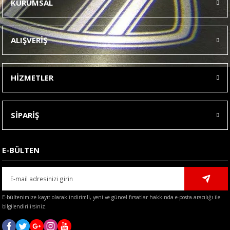
KURUMSAL
Görüş ve önerileriniz için teşekkür ederiz.
Ürün resmi kalitesiz, bozuk veya görüntülenemiyor.
ALIŞVERİŞ
Ürün açıklamasında eksik bilgiler bulunuyor.
Ürün bilgilerinde hatalar bulunuyor.
HİZMETLER
Ürün fiyatı diğer sitelerden daha pahalı.
Bu ürüne benzer farklı alternatifler olmalı.
SİPARİŞ
E-BÜLTEN
Gönder
E-bültenimize kayıt olarak indirimli, yeni ve güncel fırsatlar hakkında e-posta aracılığı ile
bilgilendirilirsiniz.