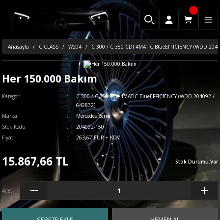
Anasayfa
C CLASS
W204
C 300 / C 350 CDI 4MATIC BlueEFFICIENCY (WDD 2040
Her 150.000 Bakım
Kategori
C 300 / C 350 CDI 4MATIC BlueEFFICIENCY (WDD 204092 /
642832)
Marka
Mercedes Benz
Stok Kodu
204092-150
Fiyat
263,67 EUR + KDV
15.867,66 TL
Stok Durumu
:
Var
Adet
SEPETE EKLE
HEMEN AL