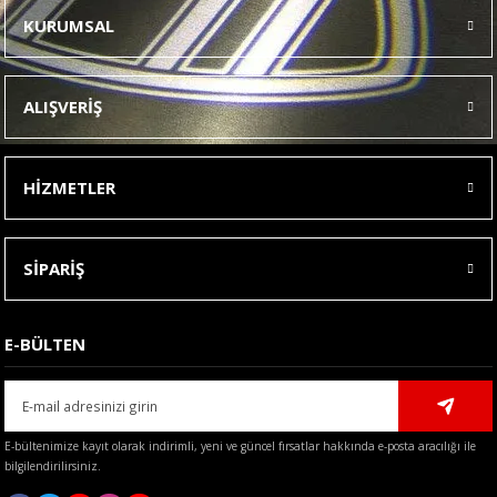
tarafımıza iletebilirsiniz.
KURUMSAL
Görüş ve önerileriniz için teşekkür ederiz.
Ürün resmi kalitesiz, bozuk veya görüntülenemiyor.
ALIŞVERİŞ
Ürün açıklamasında eksik bilgiler bulunuyor.
Ürün bilgilerinde hatalar bulunuyor.
HİZMETLER
Ürün fiyatı diğer sitelerden daha pahalı.
Bu ürüne benzer farklı alternatifler olmalı.
SİPARİŞ
E-BÜLTEN
Gönder
E-bültenimize kayıt olarak indirimli, yeni ve güncel fırsatlar hakkında e-posta aracılığı ile
bilgilendirilirsiniz.