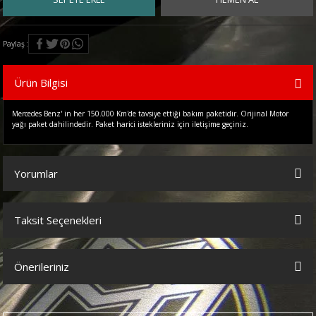
Paylaş
Ürün Bilgisi
Mercedes Benz' in her 150.000 Km'de tavsiye ettiği bakım paketidir. Orijinal Motor
yağı paket dahilindedir. Paket harici istekleriniz için iletişime geçiniz.
Yorumlar
Taksit Seçenekleri
Bu ürüne ilk yorumu siz yapın!
Önerileriniz
Yorum Yaz
Bu ürünün fiyat bilgisi, resim, ürün açıklamalarında ve diğer
konularda yetersiz gördüğünüz noktaları öneri formunu kullanarak