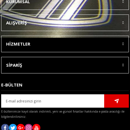
KURUMSAL
Görüş ve önerileriniz için teşekkür ederiz.
Ürün resmi kalitesiz, bozuk veya görüntülenemiyor.
ALIŞVERİŞ
Ürün açıklamasında eksik bilgiler bulunuyor.
Ürün bilgilerinde hatalar bulunuyor.
HİZMETLER
Ürün fiyatı diğer sitelerden daha pahalı.
Bu ürüne benzer farklı alternatifler olmalı.
SİPARİŞ
E-BÜLTEN
Gönder
E-bültenimize kayıt olarak indirimli, yeni ve güncel fırsatlar hakkında e-posta aracılığı ile
bilgilendirilirsiniz.