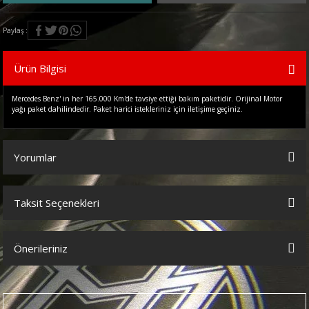
Paylaş
Ürün Bilgisi
Mercedes Benz' in her 165.000 Km'de tavsiye ettiği bakım paketidir. Orijinal Motor
yağı paket dahilindedir. Paket harici istekleriniz için iletişime geçiniz.
Yorumlar
Taksit Seçenekleri
Bu ürüne ilk yorumu siz yapın!
Önerileriniz
Yorum Yaz
Bu ürünün fiyat bilgisi, resim, ürün açıklamalarında ve diğer
konularda yetersiz gördüğünüz noktaları öneri formunu kullanarak
tarafımıza iletebilirsiniz.