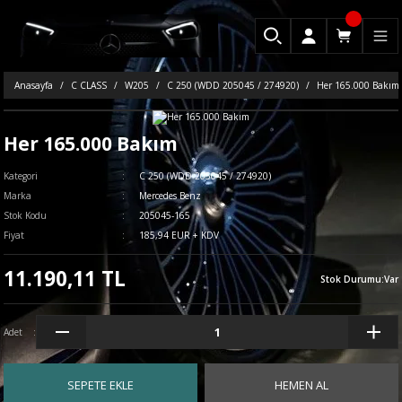
Anasayfa
C CLASS
W205
C 250 (WDD 205045 / 274920)
Her 165.000 Bakım
Her 165.000 Bakım
Kategori
C 250 (WDD 205045 / 274920)
Marka
Mercedes Benz
Stok Kodu
205045-165
Fiyat
185,94 EUR + KDV
11.190,11 TL
Stok Durumu
:
Var
Adet
SEPETE EKLE
HEMEN AL