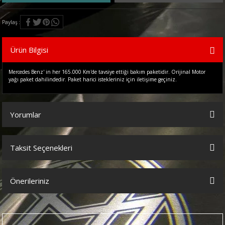
Paylaş
Ürün Bilgisi
Mercedes Benz' in her 165.000 Km'de tavsiye ettiği bakım paketidir. Orijinal Motor
yağı paket dahilindedir. Paket harici istekleriniz için iletişime geçiniz.
Yorumlar
Taksit Seçenekleri
Bu ürüne ilk yorumu siz yapın!
Önerileriniz
Yorum Yaz
Bu ürünün fiyat bilgisi, resim, ürün açıklamalarında ve diğer
konularda yetersiz gördüğünüz noktaları öneri formunu kullanarak
tarafımıza iletebilirsiniz.