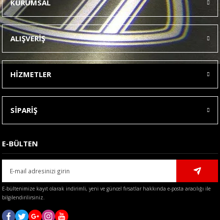
KURUMSAL
Görüş ve önerileriniz için teşekkür ederiz.
Ürün resmi kalitesiz, bozuk veya görüntülenemiyor.
ALIŞVERİŞ
Ürün açıklamasında eksik bilgiler bulunuyor.
Ürün bilgilerinde hatalar bulunuyor.
HİZMETLER
Ürün fiyatı diğer sitelerden daha pahalı.
Bu ürüne benzer farklı alternatifler olmalı.
SİPARİŞ
E-BÜLTEN
Gönder
E-bültenimize kayıt olarak indirimli, yeni ve güncel fırsatlar hakkında e-posta aracılığı ile
bilgilendirilirsiniz.