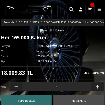
Anasayfa
C CLASS
W205
C 300 D (WDD 205018 / 654920)
Her 165.000 Bak
Her 165.000 Bakım
Kategori
C 300 D (WDD 205018 / 654920)
Marka
Mercedes Benz
Stok Kodu
205018-165
Fiyat
299,27 EUR + KDV
18.009,83 TL
Stok Durumu
:
Var
Adet
SEPETE EKLE
HEMEN AL