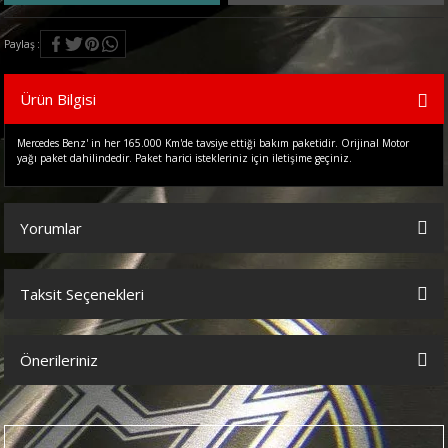
Paylaş
Ürün Bilgisi
Mercedes Benz' in her 165.000 Km'de tavsiye ettiği bakım paketidir. Orijinal Motor
yağı paket dahilindedir. Paket harici istekleriniz için iletişime geçiniz.
Yorumlar
Taksit Seçenekleri
Bu ürüne ilk yorumu siz yapın!
Önerileriniz
Yorum Yaz
Bu ürünün fiyat bilgisi, resim, ürün açıklamalarında ve diğer
konularda yetersiz gördüğünüz noktaları öneri formunu kullanarak
tarafımıza iletebilirsiniz.