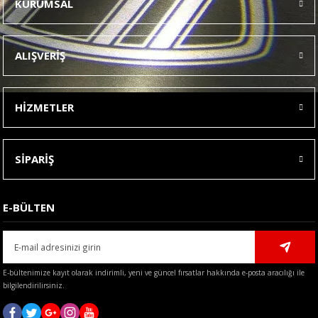
KURUMSAL
Görüş ve önerileriniz için teşekkür ederiz.
Ürün resmi kalitesiz, bozuk veya görüntülenemiyor.
ALIŞVERİŞ
Ürün açıklamasında eksik bilgiler bulunuyor.
Ürün bilgilerinde hatalar bulunuyor.
HİZMETLER
Ürün fiyatı diğer sitelerden daha pahalı.
Bu ürüne benzer farklı alternatifler olmalı.
SİPARİŞ
E-BÜLTEN
Gönder
E-bültenimize kayıt olarak indirimli, yeni ve güncel fırsatlar hakkında e-posta aracılığı ile
bilgilendirilirsiniz.