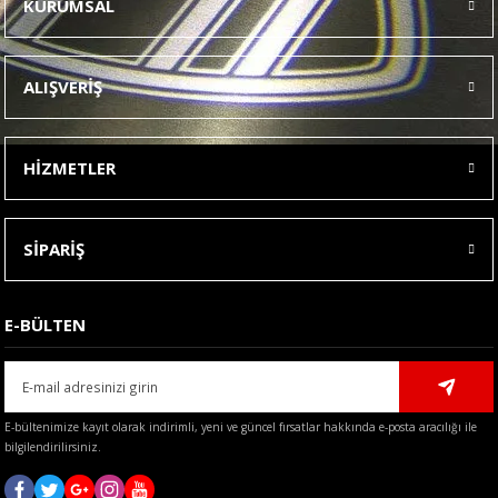
KURUMSAL
Görüş ve önerileriniz için teşekkür ederiz.
Ürün resmi kalitesiz, bozuk veya görüntülenemiyor.
ALIŞVERİŞ
Ürün açıklamasında eksik bilgiler bulunuyor.
Ürün bilgilerinde hatalar bulunuyor.
HİZMETLER
Ürün fiyatı diğer sitelerden daha pahalı.
Bu ürüne benzer farklı alternatifler olmalı.
SİPARİŞ
E-BÜLTEN
Gönder
E-bültenimize kayıt olarak indirimli, yeni ve güncel fırsatlar hakkında e-posta aracılığı ile
bilgilendirilirsiniz.