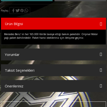
Paylaş
Ürün Bilgisi
Mercedes Benz' in her 165.000 Km'de tavsiye ettiği bakım paketidir. Orijinal Motor
yağı paket dahilindedir. Paket harici istekleriniz için iletişime geçiniz.
Yorumlar
Taksit Seçenekleri
Bu ürüne ilk yorumu siz yapın!
Önerileriniz
Yorum Yaz
Bu ürünün fiyat bilgisi, resim, ürün açıklamalarında ve diğer
konularda yetersiz gördüğünüz noktaları öneri formunu kullanarak
tarafımıza iletebilirsiniz.