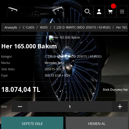
Anasayfa
C CLASS
W205
C 220 D 4MATIC (WDD 205015 / 654920)
Her 165.
Her 165.000 Bakım
Kategori
C 220 D 4MATIC (WDD 205015 / 654920)
Marka
Mercedes Benz
Stok Kodu
205015-165
Fiyat
300,33 EUR + KDV
18.074,04 TL
Stok Durumu
:
Var
Adet
SEPETE EKLE
HEMEN AL