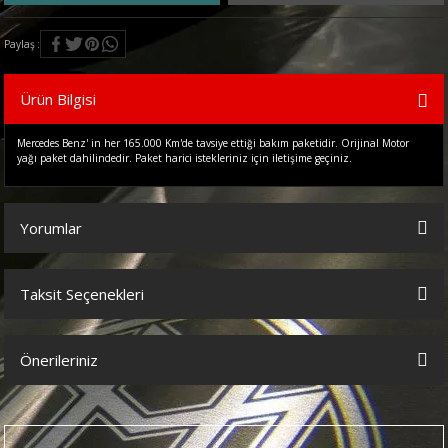
Paylaş
Ürün Bilgisi
Mercedes Benz' in her 165.000 Km'de tavsiye ettiği bakım paketidir. Orijinal Motor
yağı paket dahilindedir. Paket harici istekleriniz için iletişime geçiniz.
Yorumlar
Taksit Seçenekleri
Bu ürüne ilk yorumu siz yapın!
Önerileriniz
Yorum Yaz
Bu ürünün fiyat bilgisi, resim, ürün açıklamalarında ve diğer
konularda yetersiz gördüğünüz noktaları öneri formunu kullanarak
tarafımıza iletebilirsiniz.