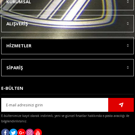
KURUMSAL
Görüş ve önerileriniz için teşekkür ederiz.
Ürün resmi kalitesiz, bozuk veya görüntülenemiyor.
ALIŞVERİŞ
Ürün açıklamasında eksik bilgiler bulunuyor.
Ürün bilgilerinde hatalar bulunuyor.
HİZMETLER
Ürün fiyatı diğer sitelerden daha pahalı.
Bu ürüne benzer farklı alternatifler olmalı.
SİPARİŞ
E-BÜLTEN
Gönder
E-bültenimize kayıt olarak indirimli, yeni ve güncel fırsatlar hakkında e-posta aracılığı ile
bilgilendirilirsiniz.