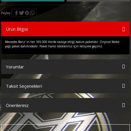
Paylaş
Ürün Bilgisi
Mercedes Benz' in her 165.000 Km'de tavsiye ettiği bakım paketidir. Orijinal Motor
yağı paket dahilindedir. Paket harici istekleriniz için iletişime geçiniz.
Yorumlar
Taksit Seçenekleri
Bu ürüne ilk yorumu siz yapın!
Önerileriniz
Yorum Yaz
Bu ürünün fiyat bilgisi, resim, ürün açıklamalarında ve diğer
konularda yetersiz gördüğünüz noktaları öneri formunu kullanarak
tarafımıza iletebilirsiniz.