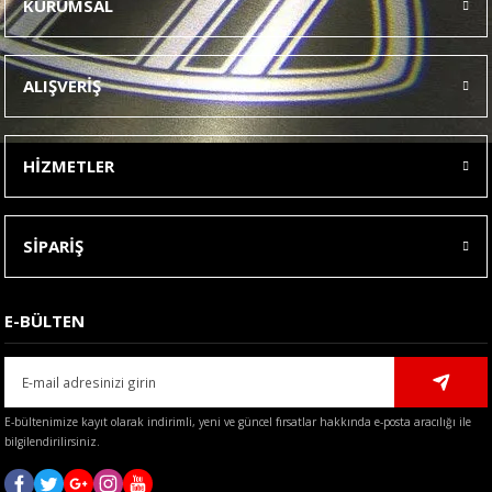
KURUMSAL
Görüş ve önerileriniz için teşekkür ederiz.
Ürün resmi kalitesiz, bozuk veya görüntülenemiyor.
ALIŞVERİŞ
Ürün açıklamasında eksik bilgiler bulunuyor.
Ürün bilgilerinde hatalar bulunuyor.
HİZMETLER
Ürün fiyatı diğer sitelerden daha pahalı.
Bu ürüne benzer farklı alternatifler olmalı.
SİPARİŞ
E-BÜLTEN
Gönder
E-bültenimize kayıt olarak indirimli, yeni ve güncel fırsatlar hakkında e-posta aracılığı ile
bilgilendirilirsiniz.