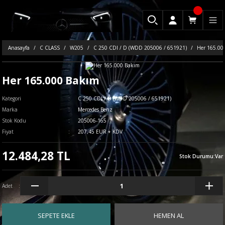
Anasayfa
C CLASS
W205
C 250 CDI / D (WDD 205006 / 651921)
Her 165.00
Her 165.000 Bakım
Kategori
C 250 CDI / D (WDD 205006 / 651921)
Marka
Mercedes Benz
Stok Kodu
205006-165
Fiyat
207,45 EUR + KDV
12.484,28 TL
Stok Durumu
:
Var
Adet
SEPETE EKLE
HEMEN AL