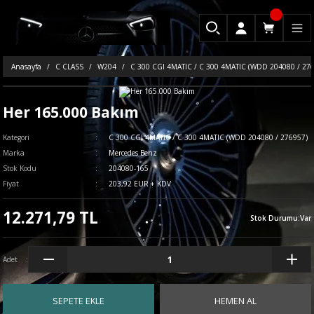
Anasayfa
C CLASS
W204
C 300 CGI 4MATIC / C 300 4MATIC (WDD 204080 / 27
Her 165.000 Bakım
Kategori
C 300 CGI 4MATIC / C 300 4MATIC (WDD 204080 / 276957)
Marka
Mercedes Benz
Stok Kodu
204080-165
Fiyat
203,92 EUR + KDV
12.271,79 TL
Stok Durumu
:
Var
Adet
SEPETE EKLE
HEMEN AL