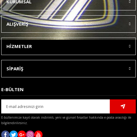
KURUMSAL
Görüş ve önerileriniz için teşekkür ederiz.
Ürün resmi kalitesiz, bozuk veya görüntülenemiyor.
ALIŞVERİŞ
Ürün açıklamasında eksik bilgiler bulunuyor.
Ürün bilgilerinde hatalar bulunuyor.
HİZMETLER
Ürün fiyatı diğer sitelerden daha pahalı.
Bu ürüne benzer farklı alternatifler olmalı.
SİPARİŞ
E-BÜLTEN
Gönder
E-bültenimize kayıt olarak indirimli, yeni ve güncel fırsatlar hakkında e-posta aracılığı ile
bilgilendirilirsiniz.