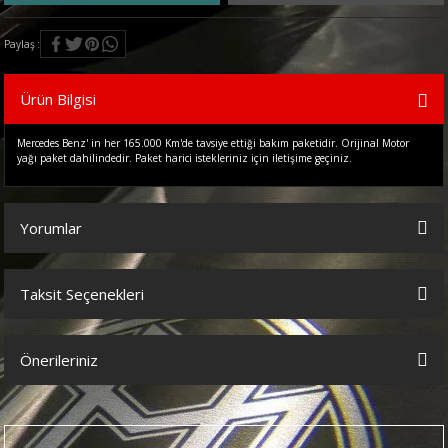
Paylaş
Ürün Bilgisi
Mercedes Benz' in her 165.000 Km'de tavsiye ettiği bakım paketidir. Orijinal Motor
yağı paket dahilindedir. Paket harici istekleriniz için iletişime geçiniz.
Yorumlar
Taksit Seçenekleri
Bu ürüne ilk yorumu siz yapın!
Önerileriniz
Yorum Yaz
Bu ürünün fiyat bilgisi, resim, ürün açıklamalarında ve diğer
konularda yetersiz gördüğünüz noktaları öneri formunu kullanarak
tarafımıza iletebilirsiniz.