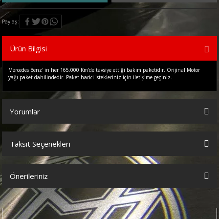
Paylaş
Ürün Bilgisi
Mercedes Benz' in her 165.000 Km'de tavsiye ettiği bakım paketidir. Orijinal Motor
yağı paket dahilindedir. Paket harici istekleriniz için iletişime geçiniz.
Yorumlar
Taksit Seçenekleri
Bu ürüne ilk yorumu siz yapın!
Önerileriniz
Yorum Yaz
Bu ürünün fiyat bilgisi, resim, ürün açıklamalarında ve diğer
konularda yetersiz gördüğünüz noktaları öneri formunu kullanarak
tarafımıza iletebilirsiniz.