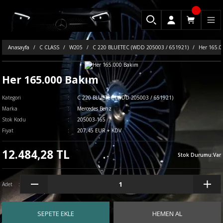
Anasayfa
C CLASS
W205
C 220 BLUETEC (WDD 205003 / 651921)
Her 165.0
Her 165.000 Bakım
Kategori
C 220 BLUETEC (WDD 205003 / 651921)
Marka
Mercedes Benz
Stok Kodu
205003-165
Fiyat
207,45 EUR + KDV
12.484,28 TL
Stok Durumu
:
Var
Adet
SEPETE EKLE
HEMEN AL