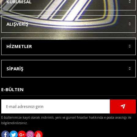
KURUMSAL
Görüş ve önerileriniz için teşekkür ederiz.
Ürün resmi kalitesiz, bozuk veya görüntülenemiyor.
ALIŞVERİŞ
Ürün açıklamasında eksik bilgiler bulunuyor.
Ürün bilgilerinde hatalar bulunuyor.
HİZMETLER
Ürün fiyatı diğer sitelerden daha pahalı.
Bu ürüne benzer farklı alternatifler olmalı.
SİPARİŞ
E-BÜLTEN
Gönder
E-bültenimize kayıt olarak indirimli, yeni ve güncel fırsatlar hakkında e-posta aracılığı ile
bilgilendirilirsiniz.