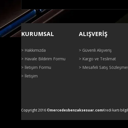
Bu ürünün fiyat bilgisi, resim, ürün açıklamalarında ve di
Görüş ve önerileriniz için teşekkür ederiz.
KURUMSAL
ALIŞVERİŞ
Ürün resmi kalitesiz, bozuk veya görüntülenemiyor.
Ürün açıklamasında eksik bilgiler bulunuyor.
> Hakkımızda
> Güvenli Alışveriş
Ürün bilgilerinde hatalar bulunuyor.
> Havale Bildirim Formu
> Kargo ve Teslimat
Ürün fiyatı diğer sitelerden daha pahalı.
> İletişim Formu
> Mesafeli Satış Sözleşme
Bu ürüne benzer farklı alternatifler olmalı.
> İletişim
Copyright 2016 ©
mercedesbenzaksesuar.com
Kredi kartı bilgi