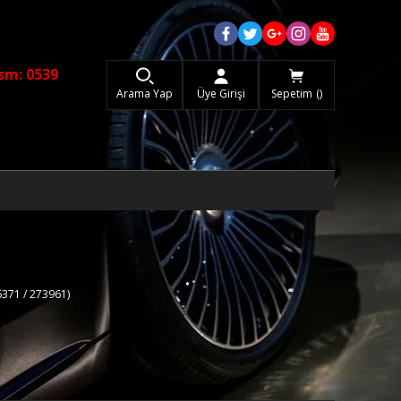
sm: 0539
Arama Yap
Üye Girişi
Sepetim
6371 / 273961)