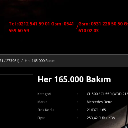
Tel :0212 541 59 01 Gsm: 0541
Gsm: 0531 226 50 50 G
/
559 60 59
610 02 03
71 / 273961)
Her 165.000 Bakım
Her 165.000 Bakım
Kategori
CL 500 / CL 550 (WDD 21
Marka
Mercedes Benz
Stok Kodu
216371-165
Fiyat
253,42 EUR + KDV