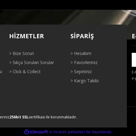
ğer konularda yetersiz gördüğünüz noktaları öneri formunu kullanarak tarafı
Bu ürüne ilk yorumu siz yapın!
HİZMETLER
SİPARİŞ
E
Yorum Yaz
> Bize Sorun
> Hesabım
> Sıkça Sorulan Sorular
> Favorileriniz
si
> Click & Collect
> Sepetiniz
E-
e-
> Kargo Takibi
Gönder
leriniz
256bit SSL
sertifikası ile korunmaktadır.
ile
ideasoft
e-