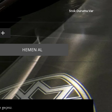
Stok Durumu
:
Var
HEMEN AL
e geçiniz.