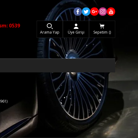
sm: 0539
Arama Yap
Üye Girişi
Sepetim
961)