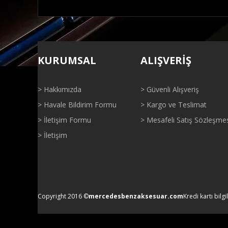
Bu ürünün fiyat bilgisi, resim, ürün açıklamalarında ve di
Görüş ve önerileriniz için teşekkür ederiz.
KURUMSAL
ALIŞVERİŞ
Ürün resmi kalitesiz, bozuk veya görüntülenemiyor.
Ürün açıklamasında eksik bilgiler bulunuyor.
> Hakkımızda
> Güvenli Alışveriş
Ürün bilgilerinde hatalar bulunuyor.
> Havale Bildirim Formu
> Kargo ve Teslimat
Ürün fiyatı diğer sitelerden daha pahalı.
> İletişim Formu
> Mesafeli Satış Sözleşme
Bu ürüne benzer farklı alternatifler olmalı.
> İletişim
Copyright 2016 ©
mercedesbenzaksesuar.com
Kredi kartı bilgi