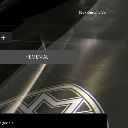
Stok Durumu
:
Var
HEMEN AL
e geçiniz.