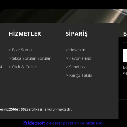
ğer konularda yetersiz gördüğünüz noktaları öneri formunu kullanarak tarafı
Bu ürüne ilk yorumu siz yapın!
HİZMETLER
SİPARİŞ
E
Yorum Yaz
> Bize Sorun
> Hesabım
> Sıkça Sorulan Sorular
> Favorileriniz
si
> Click & Collect
> Sepetiniz
E-
e-
> Kargo Takibi
Gönder
leriniz
256bit SSL
sertifikası ile korunmaktadır.
ile
ideasoft
e-