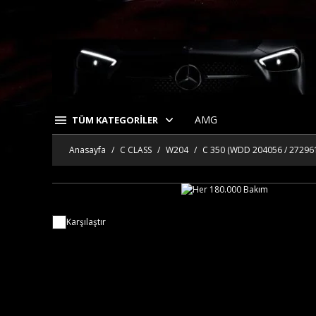
AMG
TÜM KATEGORİLER
Anasayfa
C CLASS
W204
C 350 (WDD 204056 / 27296
Karşılaştır