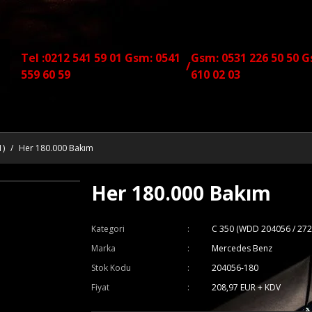
Tel :0212 541 59 01 Gsm: 0541
Gsm: 0531 226 50 50 G
/
559 60 59
610 02 03
1)
Her 180.000 Bakım
Her 180.000 Bakım
Kategori
C 350 (WDD 204056 / 272
Marka
Mercedes Benz
Stok Kodu
204056-180
Fiyat
208,97 EUR + KDV