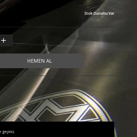
Stok Durumu
:
Var
HEMEN AL
e geçiniz.