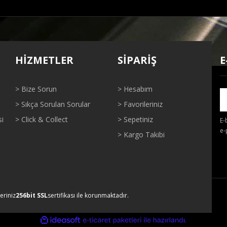
ğer konularda yetersiz gördüğünüz noktaları öneri formunu kullanarak tarafı
Bu ürüne ilk yorumu siz yapın!
HİZMETLER
SİPARİŞ
E
Yorum Yaz
> Bize Sorun
> Hesabım
> Sıkça Sorulan Sorular
> Favorileriniz
si
> Click & Collect
> Sepetiniz
E-
e-
> Kargo Takibi
Gönder
leriniz
256bit SSL
sertifikası ile korunmaktadır.
ile
ideasoft
e-