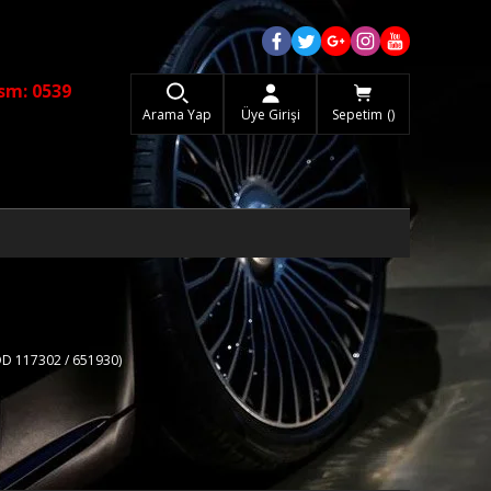
sm: 0539
Arama Yap
Üye Girişi
Sepetim
D 117302 / 651930)