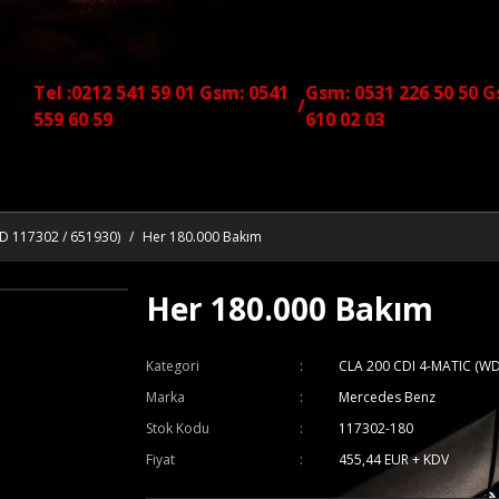
Tel :0212 541 59 01 Gsm: 0541
Gsm: 0531 226 50 50 G
/
559 60 59
610 02 03
D 117302 / 651930)
Her 180.000 Bakım
Her 180.000 Bakım
Kategori
CLA 200 CDI 4-MATIC (WD
Marka
Mercedes Benz
Stok Kodu
117302-180
Fiyat
455,44 EUR + KDV