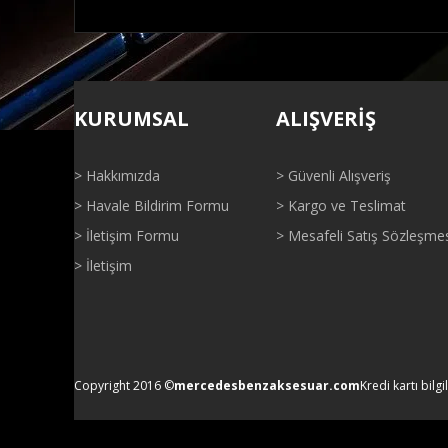
Bu ürünün fiyat bilgisi, resim, ürün açıklamalarında ve di
Görüş ve önerileriniz için teşekkür ederiz.
KURUMSAL
ALIŞVERİŞ
Ürün resmi kalitesiz, bozuk veya görüntülenemiyor.
Ürün açıklamasında eksik bilgiler bulunuyor.
> Hakkımızda
> Güvenli Alışveriş
Ürün bilgilerinde hatalar bulunuyor.
> Havale Bildirim Formu
> Kargo ve Teslimat
Ürün fiyatı diğer sitelerden daha pahalı.
> İletişim Formu
> Mesafeli Satış Sözleşme
Bu ürüne benzer farklı alternatifler olmalı.
> İletişim
Copyright 2016 ©
mercedesbenzaksesuar.com
Kredi kartı bilgi