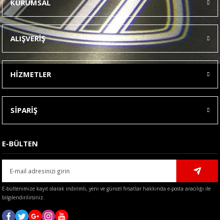
KURUMSAL
Görüş ve önerileriniz için teşekkür ederiz.
Ürün resmi kalitesiz, bozuk veya görüntülenemiyor.
ALIŞVERİŞ
Ürün açıklamasında eksik bilgiler bulunuyor.
Ürün bilgilerinde hatalar bulunuyor.
HİZMETLER
Ürün fiyatı diğer sitelerden daha pahalı.
Bu ürüne benzer farklı alternatifler olmalı.
SİPARİŞ
E-BÜLTEN
Gönder
E-bültenimize kayıt olarak indirimli, yeni ve güncel fırsatlar hakkında e-posta aracılığı ile
bilgilendirilirsiniz.