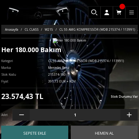
Anasayfa
CL CLASS
W215
CL 55 AMG KOMPRESSÖR (WDB 215374 / 113991)
Her 180.000 Bakım
Kategori
CL 55 AMG KOMPRESSÖR (WDB 215374 / 113991)
Marka
Mercedes Benz
Stok Kodu
215374-180
Fiyat
391,73 EUR + KDV
23.574,43 TL
Stok Durumu
:
Var
Adet
SEPETE EKLE
HEMEN AL