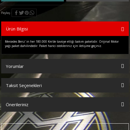
Paylaş
Ürün Bilgisi
Mercedes Benz' in her 180.000 Km'de tavsiye ettiği bakım paketidir. Orijinal Motor
yağı paket dahilindedir. Paket harici istekleriniz için iletişime geçiniz.
Yorumlar
Taksit Seçenekleri
Bu ürüne ilk yorumu siz yapın!
Önerileriniz
Yorum Yaz
Bu ürünün fiyat bilgisi, resim, ürün açıklamalarında ve diğer
konularda yetersiz gördüğünüz noktaları öneri formunu kullanarak
tarafımıza iletebilirsiniz.