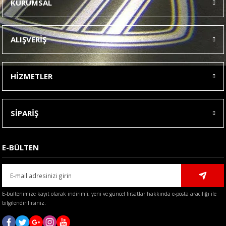
KURUMSAL
Görüş ve önerileriniz için teşekkür ederiz.
Ürün resmi kalitesiz, bozuk veya görüntülenemiyor.
ALIŞVERİŞ
Ürün açıklamasında eksik bilgiler bulunuyor.
Ürün bilgilerinde hatalar bulunuyor.
HİZMETLER
Ürün fiyatı diğer sitelerden daha pahalı.
Bu ürüne benzer farklı alternatifler olmalı.
SİPARİŞ
E-BÜLTEN
Gönder
E-bültenimize kayıt olarak indirimli, yeni ve güncel fırsatlar hakkında e-posta aracılığı ile
bilgilendirilirsiniz.