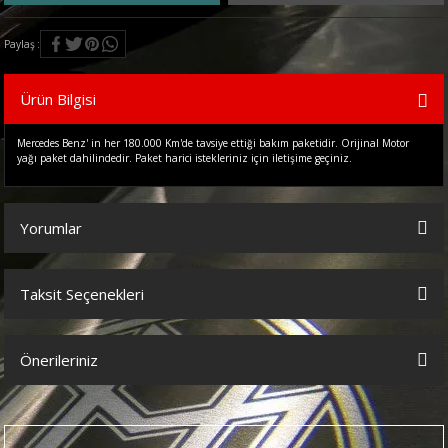
Paylaş
Ürün Bilgisi
Mercedes Benz' in her 180.000 Km'de tavsiye ettiği bakım paketidir. Orijinal Motor
yağı paket dahilindedir. Paket harici istekleriniz için iletişime geçiniz.
Yorumlar
Taksit Seçenekleri
Bu ürüne ilk yorumu siz yapın!
Önerileriniz
Yorum Yaz
Bu ürünün fiyat bilgisi, resim, ürün açıklamalarında ve diğer
konularda yetersiz gördüğünüz noktaları öneri formunu kullanarak
tarafımıza iletebilirsiniz.