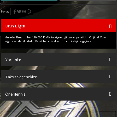
Paylaş
Ürün Bilgisi
Mercedes Benz' in her 180.000 Km'de tavsiye ettiği bakım paketidir. Orijinal Motor
yağı paket dahilindedir. Paket harici istekleriniz için iletişime geçiniz.
Yorumlar
Taksit Seçenekleri
Bu ürüne ilk yorumu siz yapın!
Önerileriniz
Yorum Yaz
Bu ürünün fiyat bilgisi, resim, ürün açıklamalarında ve diğer
konularda yetersiz gördüğünüz noktaları öneri formunu kullanarak
tarafımıza iletebilirsiniz.