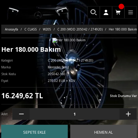
Anasayfa
C CLASS
W205
C 200 (WDD 205042 / 274920)
Her 180.000 Bakım
Her 180.000 Bakım
Kategori
C 200 (WDD 205042 / 274920)
Marka
Mercedes Benz
Stok Kodu
205042-180
Fiyat
270,02 EUR + KDV
16.249,62 TL
Stok Durumu
:
Var
Adet
SEPETE EKLE
HEMEN AL