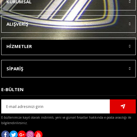
KURUMSAL
Görüş ve önerileriniz için teşekkür ederiz.
Ürün resmi kalitesiz, bozuk veya görüntülenemiyor.
ALIŞVERİŞ
Ürün açıklamasında eksik bilgiler bulunuyor.
Ürün bilgilerinde hatalar bulunuyor.
HİZMETLER
Ürün fiyatı diğer sitelerden daha pahalı.
Bu ürüne benzer farklı alternatifler olmalı.
SİPARİŞ
E-BÜLTEN
Gönder
E-bültenimize kayıt olarak indirimli, yeni ve güncel fırsatlar hakkında e-posta aracılığı ile
bilgilendirilirsiniz.