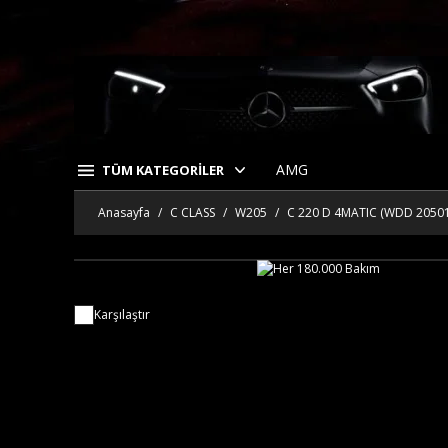
AMG
TÜM KATEGORİLER
Anasayfa
C CLASS
W205
C 220 D 4MATIC (WDD 20501
Karşılaştır