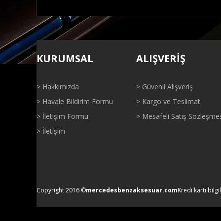
Bu ürünün fiyat bilgisi, resim, ürün açıklamalarında ve di
Görüş ve önerileriniz için teşekkür ederiz.
KURUMSAL
ALIŞVERİŞ
Ürün resmi kalitesiz, bozuk veya görüntülenemiyor.
Ürün açıklamasında eksik bilgiler bulunuyor.
> Hakkımızda
> Güvenli Alışveriş
Ürün bilgilerinde hatalar bulunuyor.
> Havale Bildirim Formu
> Kargo ve Teslimat
Ürün fiyatı diğer sitelerden daha pahalı.
> İletişim Formu
> Mesafeli Satış Sözleşme
Bu ürüne benzer farklı alternatifler olmalı.
> İletişim
Copyright 2016 ©
mercedesbenzaksesuar.com
Kredi kartı bilgi