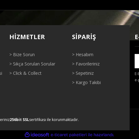
ğer konularda yetersiz gördüğünüz noktaları öneri formunu kullanarak tarafı
Bu ürüne ilk yorumu siz yapın!
HİZMETLER
SİPARİŞ
E
Yorum Yaz
> Bize Sorun
> Hesabım
> Sıkça Sorulan Sorular
> Favorileriniz
si
> Click & Collect
> Sepetiniz
E-
e-
> Kargo Takibi
Gönder
leriniz
256bit SSL
sertifikası ile korunmaktadır.
ile
ideasoft
e-