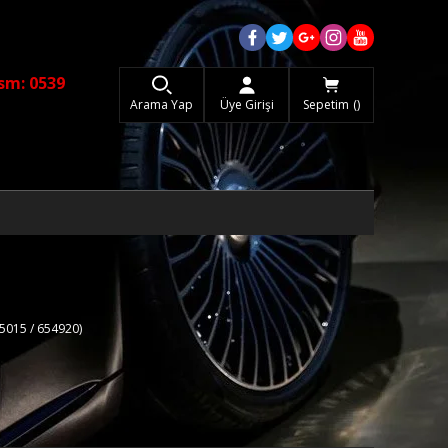
sm: 0539
Arama Yap
Üye Girişi
Sepetim
5015 / 654920)