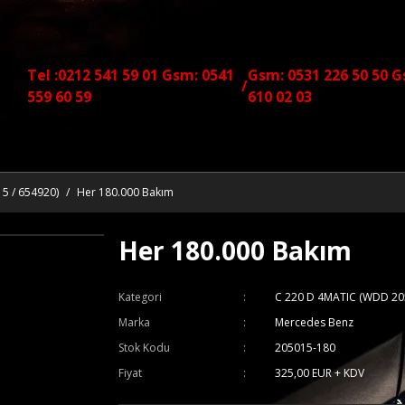
Tel :0212 541 59 01 Gsm: 0541
Gsm: 0531 226 50 50 G
/
559 60 59
610 02 03
5 / 654920)
Her 180.000 Bakım
Her 180.000 Bakım
Kategori
C 220 D 4MATIC (WDD 20
Marka
Mercedes Benz
Stok Kodu
205015-180
Fiyat
325,00 EUR + KDV