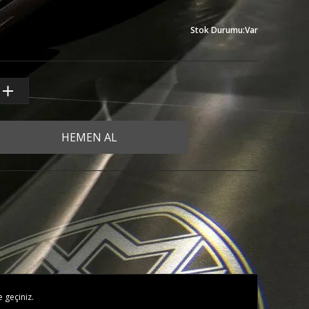
Stok Durumu
:
Var
HEMEN AL
e geçiniz.