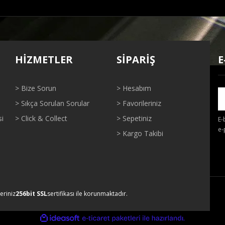
ğer konularda yetersiz gördüğünüz noktaları öneri formunu kullanarak tarafı
Bu ürüne ilk yorumu siz yapın!
HİZMETLER
SİPARİŞ
E
Yorum Yaz
> Bize Sorun
> Hesabım
> Sıkça Sorulan Sorular
> Favorileriniz
si
> Click & Collect
> Sepetiniz
E-
e-
> Kargo Takibi
Gönder
leriniz
256bit SSL
sertifikası ile korunmaktadır.
ile
ideasoft
e-