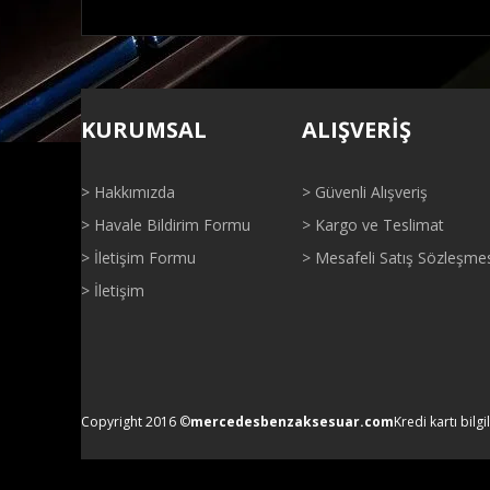
Bu ürünün fiyat bilgisi, resim, ürün açıklamalarında ve di
Görüş ve önerileriniz için teşekkür ederiz.
KURUMSAL
ALIŞVERİŞ
Ürün resmi kalitesiz, bozuk veya görüntülenemiyor.
Ürün açıklamasında eksik bilgiler bulunuyor.
> Hakkımızda
> Güvenli Alışveriş
Ürün bilgilerinde hatalar bulunuyor.
> Havale Bildirim Formu
> Kargo ve Teslimat
Ürün fiyatı diğer sitelerden daha pahalı.
> İletişim Formu
> Mesafeli Satış Sözleşme
Bu ürüne benzer farklı alternatifler olmalı.
> İletişim
Copyright 2016 ©
mercedesbenzaksesuar.com
Kredi kartı bilgi