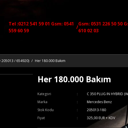
Tel :0212 541 59 01 Gsm: 0541
Gsm: 0531 226 50 50 G
/
559 60 59
610 02 03
 205013 / 654920)
Her 180.000 Bakım
Her 180.000 Bakım
Kategori
C 350 PLUG IN HYBRID (
Marka
Mercedes Benz
Stok Kodu
205013-180
Fiyat
325,00 EUR + KDV