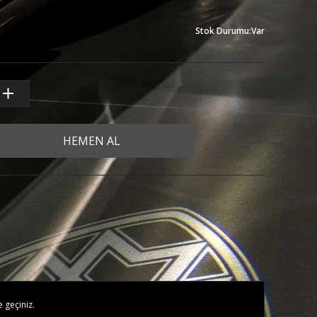
Stok Durumu
:
Var
HEMEN AL
e geçiniz.