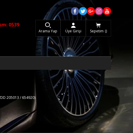
sm: 0539
Arama Yap
Üye Girişi
Sepetim
WDD 205013 / 654920)