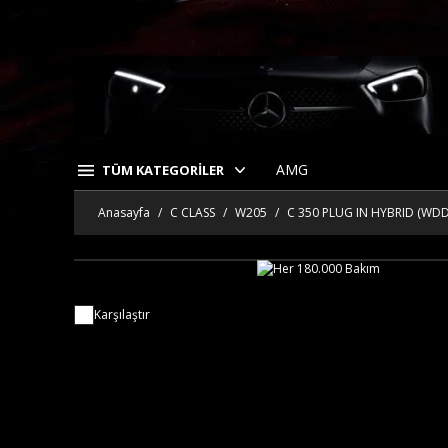
AMG
TÜM KATEGORİLER
Anasayfa
C CLASS
W205
C 350 PLUG IN HYBRID (WDD
Karşılaştır