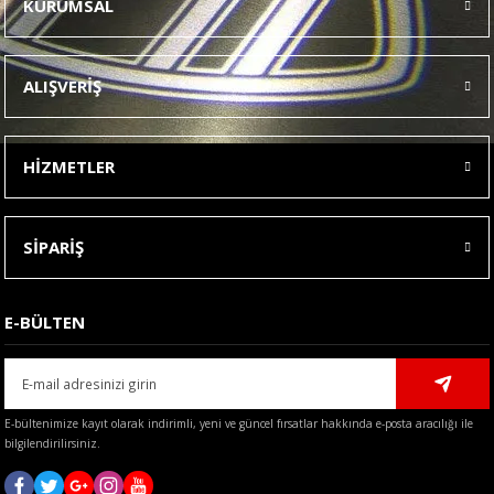
KURUMSAL
Görüş ve önerileriniz için teşekkür ederiz.
Ürün resmi kalitesiz, bozuk veya görüntülenemiyor.
ALIŞVERİŞ
Ürün açıklamasında eksik bilgiler bulunuyor.
Ürün bilgilerinde hatalar bulunuyor.
HİZMETLER
Ürün fiyatı diğer sitelerden daha pahalı.
Bu ürüne benzer farklı alternatifler olmalı.
SİPARİŞ
E-BÜLTEN
Gönder
E-bültenimize kayıt olarak indirimli, yeni ve güncel fırsatlar hakkında e-posta aracılığı ile
bilgilendirilirsiniz.