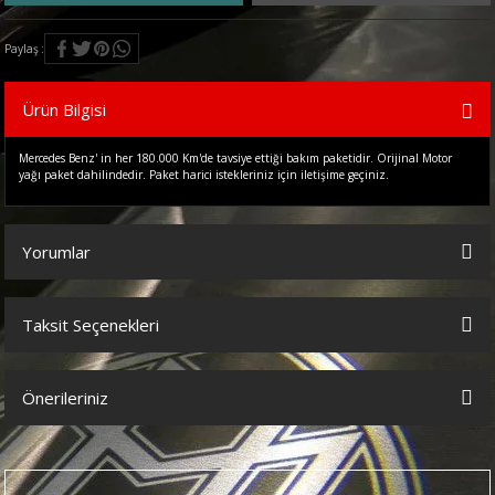
Paylaş
Ürün Bilgisi
Mercedes Benz' in her 180.000 Km'de tavsiye ettiği bakım paketidir. Orijinal Motor
yağı paket dahilindedir. Paket harici istekleriniz için iletişime geçiniz.
Yorumlar
Taksit Seçenekleri
Bu ürüne ilk yorumu siz yapın!
Önerileriniz
Yorum Yaz
Bu ürünün fiyat bilgisi, resim, ürün açıklamalarında ve diğer
konularda yetersiz gördüğünüz noktaları öneri formunu kullanarak
tarafımıza iletebilirsiniz.