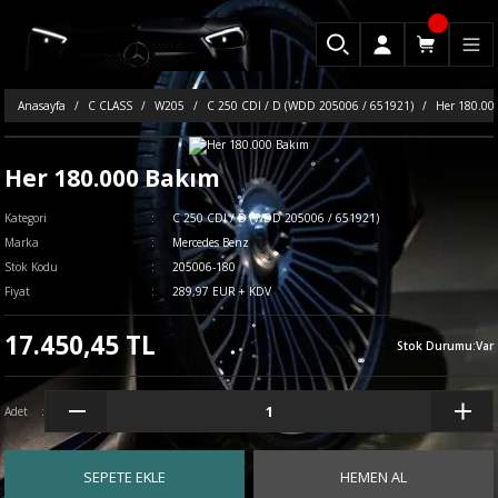
Anasayfa
C CLASS
W205
C 250 CDI / D (WDD 205006 / 651921)
Her 180.00
Her 180.000 Bakım
Kategori
C 250 CDI / D (WDD 205006 / 651921)
Marka
Mercedes Benz
Stok Kodu
205006-180
Fiyat
289,97 EUR + KDV
17.450,45 TL
Stok Durumu
:
Var
Adet
SEPETE EKLE
HEMEN AL