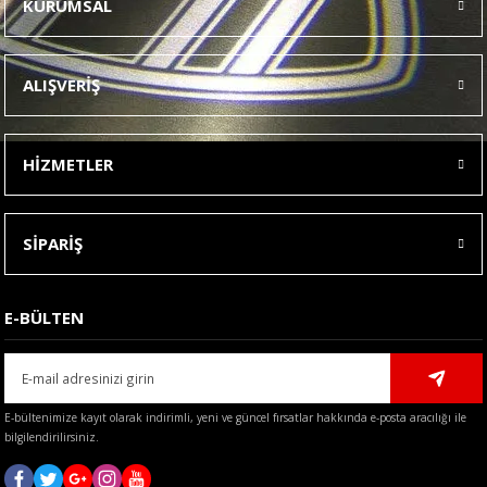
KURUMSAL
Görüş ve önerileriniz için teşekkür ederiz.
Ürün resmi kalitesiz, bozuk veya görüntülenemiyor.
ALIŞVERİŞ
Ürün açıklamasında eksik bilgiler bulunuyor.
Ürün bilgilerinde hatalar bulunuyor.
HİZMETLER
Ürün fiyatı diğer sitelerden daha pahalı.
Bu ürüne benzer farklı alternatifler olmalı.
SİPARİŞ
E-BÜLTEN
Gönder
E-bültenimize kayıt olarak indirimli, yeni ve güncel fırsatlar hakkında e-posta aracılığı ile
bilgilendirilirsiniz.