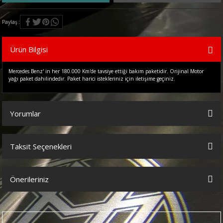
Paylaş
Ürün Bilgisi
Mercedes Benz' in her 180.000 Km'de tavsiye ettiği bakım paketidir. Orijinal Motor
yağı paket dahilindedir. Paket harici istekleriniz için iletişime geçiniz.
Yorumlar
Taksit Seçenekleri
Bu ürüne ilk yorumu siz yapın!
Önerileriniz
Yorum Yaz
Bu ürünün fiyat bilgisi, resim, ürün açıklamalarında ve diğer
konularda yetersiz gördüğünüz noktaları öneri formunu kullanarak
tarafımıza iletebilirsiniz.