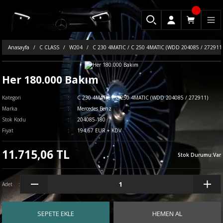
Anasayfa
C CLASS
W204
C 230 4MATIC / C 250 4MATIC (WDD 204085 / 272911
Her 180.000 Bakım
Kategori
C 230 4MATIC / C 250 4MATIC (WDD 204085 / 272911)
Marka
Mercedes Benz
Stok Kodu
204085-180
Fiyat
194,67 EUR + KDV
11.715,06 TL
Stok Durumu
:
Var
Adet
SEPETE EKLE
HEMEN AL