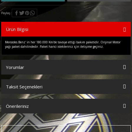
Paylaş
Ürün Bilgisi
Mercedes Benz' in her 180.000 Km'de tavsiye ettiği bakım paketidir. Orijinal Motor
yağı paket dahilindedir. Paket harici istekleriniz için iletişime geçiniz.
Yorumlar
Taksit Seçenekleri
Bu ürüne ilk yorumu siz yapın!
Önerileriniz
Yorum Yaz
Bu ürünün fiyat bilgisi, resim, ürün açıklamalarında ve diğer
konularda yetersiz gördüğünüz noktaları öneri formunu kullanarak
tarafımıza iletebilirsiniz.