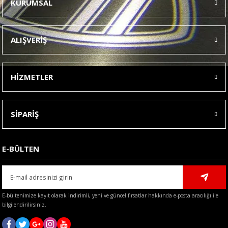
KURUMSAL
Görüş ve önerileriniz için teşekkür ederiz.
Ürün resmi kalitesiz, bozuk veya görüntülenemiyor.
ALIŞVERİŞ
Ürün açıklamasında eksik bilgiler bulunuyor.
Ürün bilgilerinde hatalar bulunuyor.
HİZMETLER
Ürün fiyatı diğer sitelerden daha pahalı.
Bu ürüne benzer farklı alternatifler olmalı.
SİPARİŞ
E-BÜLTEN
Gönder
E-bültenimize kayıt olarak indirimli, yeni ve güncel fırsatlar hakkında e-posta aracılığı ile
bilgilendirilirsiniz.