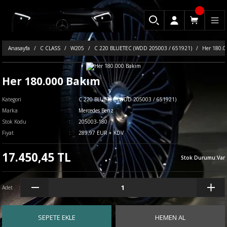
Anasayfa
C CLASS
W205
C 220 BLUETEC (WDD 205003 / 651921)
Her 180.0
Her 180.000 Bakım
Kategori
C 220 BLUETEC (WDD 205003 / 651921)
Marka
Mercedes Benz
Stok Kodu
205003-180
Fiyat
289,97 EUR + KDV
17.450,45 TL
Stok Durumu
:
Var
Adet
SEPETE EKLE
HEMEN AL