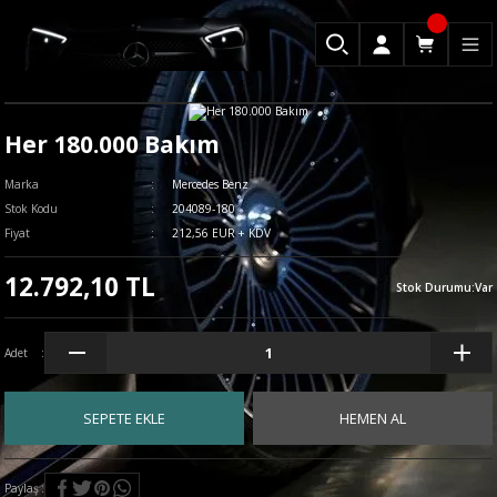
Her 180.000 Bakım
Marka
Mercedes Benz
Stok Kodu
204089-180
Fiyat
212,56 EUR + KDV
12.792,10 TL
Stok Durumu
:
Var
Adet
SEPETE EKLE
HEMEN AL
Paylaş