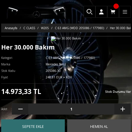
Anasayfa
C CLASS
W205
C 63 AMG (WDD 205086 / 177980)
Her 30.000 Ba
Her 30.000 Bakım
Kategori
C 63 AMG (WDD 205086 / 177980)
Marka
Mercedes Benz
Stok Kodu
205086-30
Fiyat
248,81 EUR + KDV
14.973,33 TL
Stok Durumu
:
Var
Adet
SEPETE EKLE
HEMEN AL