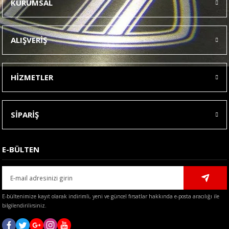
KURUMSAL
Görüş ve önerileriniz için teşekkür ederiz.
Ürün resmi kalitesiz, bozuk veya görüntülenemiyor.
ALIŞVERİŞ
Ürün açıklamasında eksik bilgiler bulunuyor.
Ürün bilgilerinde hatalar bulunuyor.
HİZMETLER
Ürün fiyatı diğer sitelerden daha pahalı.
Bu ürüne benzer farklı alternatifler olmalı.
SİPARİŞ
E-BÜLTEN
Gönder
E-bültenimize kayıt olarak indirimli, yeni ve güncel fırsatlar hakkında e-posta aracılığı ile
bilgilendirilirsiniz.