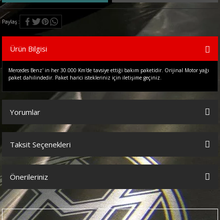
Paylaş
Ürün Bilgisi
Mercedes Benz' in her 30.000 Km'de tavsiye ettiği bakım paketidir. Orijinal Motor yağı
paket dahilindedir. Paket harici istekleriniz için iletişime geçiniz.
Yorumlar
Taksit Seçenekleri
Bu ürüne ilk yorumu siz yapın!
Önerileriniz
Yorum Yaz
Bu ürünün fiyat bilgisi, resim, ürün açıklamalarında ve diğer
konularda yetersiz gördüğünüz noktaları öneri formunu kullanarak
tarafımıza iletebilirsiniz.