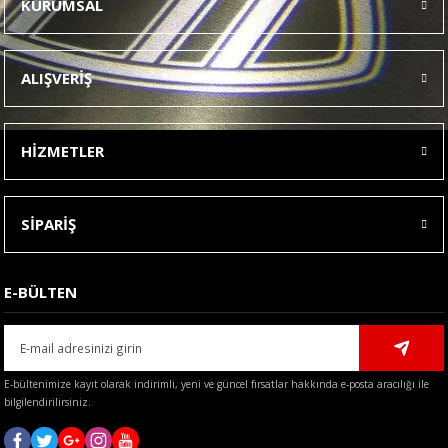
KURUMSAL
Görüş ve önerileriniz için teşekkür ederiz.
Ürün resmi kalitesiz, bozuk veya görüntülenemiyor.
ALIŞVERİŞ
Ürün açıklamasında eksik bilgiler bulunuyor.
Ürün bilgilerinde hatalar bulunuyor.
HİZMETLER
Ürün fiyatı diğer sitelerden daha pahalı.
Bu ürüne benzer farklı alternatifler olmalı.
SİPARİŞ
E-BÜLTEN
Gönder
E-bültenimize kayıt olarak indirimli, yeni ve güncel fırsatlar hakkında e-posta aracılığı ile
bilgilendirilirsiniz.