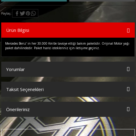
Paylaş
Ürün Bilgisi
Mercedes Benz' in her 30.000 Km'de tavsiye ettiği bakım paketidir. Orijinal Motor yağı
paket dahilindedir. Paket harici istekleriniz için iletişime geçiniz.
Yorumlar
Taksit Seçenekleri
Bu ürüne ilk yorumu siz yapın!
Önerileriniz
Yorum Yaz
Bu ürünün fiyat bilgisi, resim, ürün açıklamalarında ve diğer
konularda yetersiz gördüğünüz noktaları öneri formunu kullanarak
tarafımıza iletebilirsiniz.