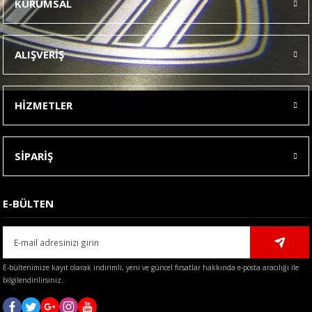
KURUMSAL
Görüş ve önerileriniz için teşekkür ederiz.
Ürün resmi kalitesiz, bozuk veya görüntülenemiyor.
ALIŞVERİŞ
Ürün açıklamasında eksik bilgiler bulunuyor.
Ürün bilgilerinde hatalar bulunuyor.
HİZMETLER
Ürün fiyatı diğer sitelerden daha pahalı.
Bu ürüne benzer farklı alternatifler olmalı.
SİPARİŞ
E-BÜLTEN
Gönder
E-bültenimize kayıt olarak indirimli, yeni ve güncel fırsatlar hakkında e-posta aracılığı ile
bilgilendirilirsiniz.