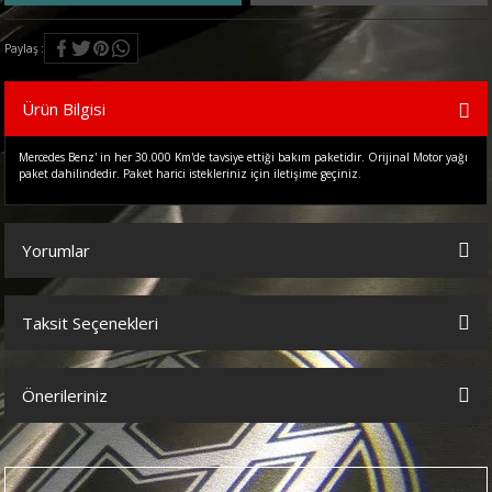
Paylaş
Ürün Bilgisi
Mercedes Benz' in her 30.000 Km'de tavsiye ettiği bakım paketidir. Orijinal Motor yağı
paket dahilindedir. Paket harici istekleriniz için iletişime geçiniz.
Yorumlar
Taksit Seçenekleri
Bu ürüne ilk yorumu siz yapın!
Önerileriniz
Yorum Yaz
Bu ürünün fiyat bilgisi, resim, ürün açıklamalarında ve diğer
konularda yetersiz gördüğünüz noktaları öneri formunu kullanarak
tarafımıza iletebilirsiniz.