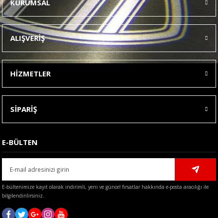
KURUMSAL
Görüş ve önerileriniz için teşekkür ederiz.
Ürün resmi kalitesiz, bozuk veya görüntülenemiyor.
ALIŞVERİŞ
Ürün açıklamasında eksik bilgiler bulunuyor.
Ürün bilgilerinde hatalar bulunuyor.
HİZMETLER
Ürün fiyatı diğer sitelerden daha pahalı.
Bu ürüne benzer farklı alternatifler olmalı.
SİPARİŞ
E-BÜLTEN
Gönder
E-bültenimize kayıt olarak indirimli, yeni ve güncel fırsatlar hakkında e-posta aracılığı ile
bilgilendirilirsiniz.