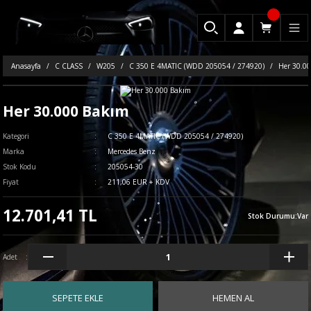
Anasayfa
C CLASS
W205
C 350 E 4MATIC (WDD 205054 / 274920)
Her 30.0
Her 30.000 Bakım
Kategori
C 350 E 4MATIC (WDD 205054 / 274920)
Marka
Mercedes Benz
Stok Kodu
205054-30
Fiyat
211,06 EUR + KDV
12.701,41 TL
Stok Durumu
:
Var
Adet
SEPETE EKLE
HEMEN AL