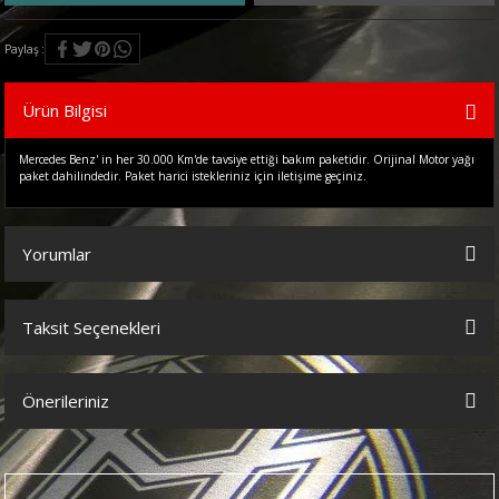
Paylaş
Ürün Bilgisi
Mercedes Benz' in her 30.000 Km'de tavsiye ettiği bakım paketidir. Orijinal Motor yağı
paket dahilindedir. Paket harici istekleriniz için iletişime geçiniz.
Yorumlar
Taksit Seçenekleri
Bu ürüne ilk yorumu siz yapın!
Önerileriniz
Yorum Yaz
Bu ürünün fiyat bilgisi, resim, ürün açıklamalarında ve diğer
konularda yetersiz gördüğünüz noktaları öneri formunu kullanarak
tarafımıza iletebilirsiniz.