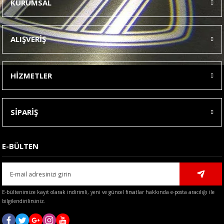
KURUMSAL
Görüş ve önerileriniz için teşekkür ederiz.
Ürün resmi kalitesiz, bozuk veya görüntülenemiyor.
ALIŞVERİŞ
Ürün açıklamasında eksik bilgiler bulunuyor.
Ürün bilgilerinde hatalar bulunuyor.
HİZMETLER
Ürün fiyatı diğer sitelerden daha pahalı.
Bu ürüne benzer farklı alternatifler olmalı.
SİPARİŞ
E-BÜLTEN
Gönder
E-bültenimize kayıt olarak indirimli, yeni ve güncel fırsatlar hakkında e-posta aracılığı ile
bilgilendirilirsiniz.