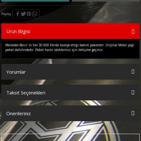
Paylaş
Ürün Bilgisi
Mercedes Benz' in her 30.000 Km'de tavsiye ettiği bakım paketidir. Orijinal Motor yağı
paket dahilindedir. Paket harici istekleriniz için iletişime geçiniz.
Yorumlar
Taksit Seçenekleri
Bu ürüne ilk yorumu siz yapın!
Önerileriniz
Yorum Yaz
Bu ürünün fiyat bilgisi, resim, ürün açıklamalarında ve diğer
konularda yetersiz gördüğünüz noktaları öneri formunu kullanarak
tarafımıza iletebilirsiniz.