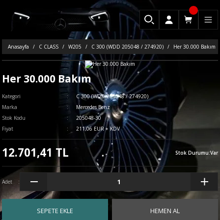
Anasayfa
C CLASS
W205
C 300 (WDD 205048 / 274920)
Her 30.000 Bakım
Her 30.000 Bakım
Kategori
C 300 (WDD 205048 / 274920)
Marka
Mercedes Benz
Stok Kodu
205048-30
Fiyat
211,06 EUR + KDV
12.701,41 TL
Stok Durumu
:
Var
Adet
SEPETE EKLE
HEMEN AL