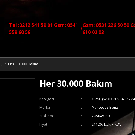
Tel :0212 541 59 01 Gsm: 0541
Gsm: 0531 226 50 50 G
/
559 60 59
610 02 03
0)
Her 30.000 Bakım
Her 30.000 Bakım
Kategori
C 250 (WDD 205045 / 274
Marka
Mercedes Benz
Stok Kodu
205045-30
Fiyat
211,06 EUR + KDV