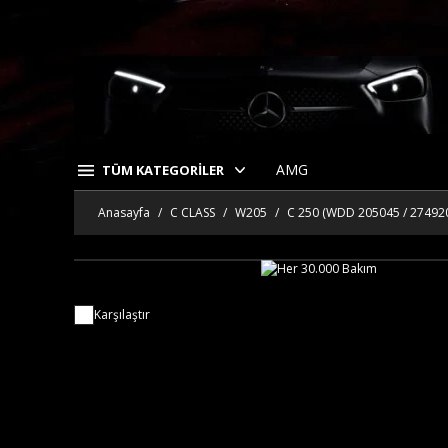
AMG
TÜM KATEGORİLER
Anasayfa
C CLASS
W205
C 250 (WDD 205045 / 27492
Karşılaştır