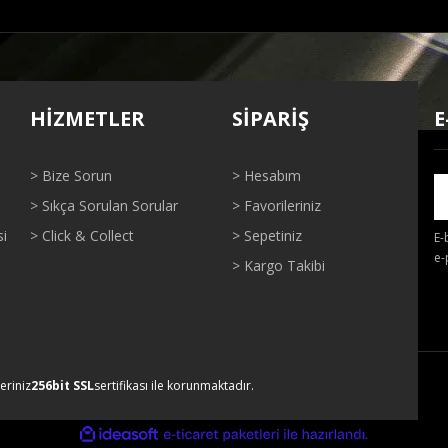
ğer konularda yetersiz gördüğünüz noktaları öneri formunu kullanarak tarafı
Bu ürüne ilk yorumu siz yapın!
HİZMETLER
SİPARİŞ
E
Yorum Yaz
> Bize Sorun
> Hesabım
> Sıkça Sorulan Sorular
> Favorileriniz
si
> Click & Collect
> Sepetiniz
E-
e-
> Kargo Takibi
Gönder
leriniz
256bit SSL
sertifikası ile korunmaktadır.
ile
ideasoft
e-