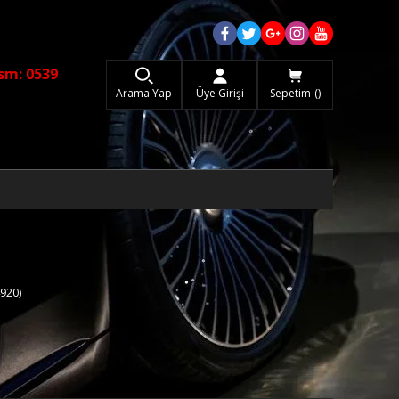
sm: 0539
Arama Yap
Üye Girişi
Sepetim
920)