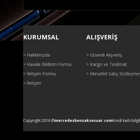
Bu ürünün fiyat bilgisi, resim, ürün açıklamalarında ve di
Görüş ve önerileriniz için teşekkür ederiz.
KURUMSAL
ALIŞVERİŞ
Ürün resmi kalitesiz, bozuk veya görüntülenemiyor.
Ürün açıklamasında eksik bilgiler bulunuyor.
> Hakkımızda
> Güvenli Alışveriş
Ürün bilgilerinde hatalar bulunuyor.
> Havale Bildirim Formu
> Kargo ve Teslimat
Ürün fiyatı diğer sitelerden daha pahalı.
> İletişim Formu
> Mesafeli Satış Sözleşme
Bu ürüne benzer farklı alternatifler olmalı.
> İletişim
Copyright 2016 ©
mercedesbenzaksesuar.com
Kredi kartı bilgi