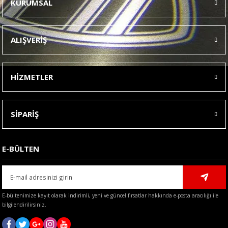
KURUMSAL
Görüş ve önerileriniz için teşekkür ederiz.
Ürün resmi kalitesiz, bozuk veya görüntülenemiyor.
ALIŞVERİŞ
Ürün açıklamasında eksik bilgiler bulunuyor.
Ürün bilgilerinde hatalar bulunuyor.
HİZMETLER
Ürün fiyatı diğer sitelerden daha pahalı.
Bu ürüne benzer farklı alternatifler olmalı.
SİPARİŞ
E-BÜLTEN
Gönder
E-bültenimize kayıt olarak indirimli, yeni ve güncel fırsatlar hakkında e-posta aracılığı ile
bilgilendirilirsiniz.