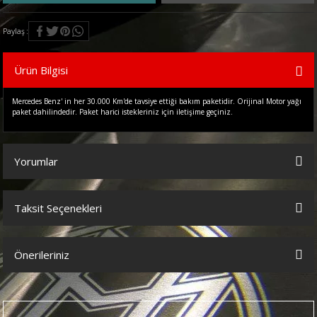
Paylaş
Ürün Bilgisi
Mercedes Benz' in her 30.000 Km'de tavsiye ettiği bakım paketidir. Orijinal Motor yağı
paket dahilindedir. Paket harici istekleriniz için iletişime geçiniz.
Yorumlar
Taksit Seçenekleri
Bu ürüne ilk yorumu siz yapın!
Önerileriniz
Yorum Yaz
Bu ürünün fiyat bilgisi, resim, ürün açıklamalarında ve diğer
konularda yetersiz gördüğünüz noktaları öneri formunu kullanarak
tarafımıza iletebilirsiniz.