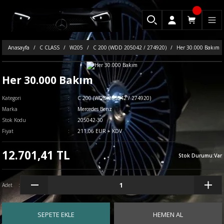
Anasayfa
C CLASS
W205
C 200 (WDD 205042 / 274920)
Her 30.000 Bakım
Her 30.000 Bakım
Kategori
C 200 (WDD 205042 / 274920)
Marka
Mercedes Benz
Stok Kodu
205042-30
Fiyat
211,06 EUR + KDV
12.701,41 TL
Stok Durumu
:
Var
Adet
SEPETE EKLE
HEMEN AL