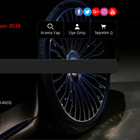
sm: 0539
Arama Yap
Üye Girişi
Sepetim
54920)