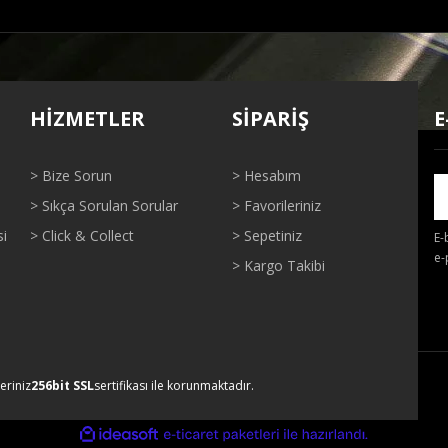
ğer konularda yetersiz gördüğünüz noktaları öneri formunu kullanarak tarafı
Bu ürüne ilk yorumu siz yapın!
HİZMETLER
SİPARİŞ
E
Yorum Yaz
> Bize Sorun
> Hesabım
> Sıkça Sorulan Sorular
> Favorileriniz
si
> Click & Collect
> Sepetiniz
E-
e-
> Kargo Takibi
Gönder
leriniz
256bit SSL
sertifikası ile korunmaktadır.
ile
ideasoft
e-