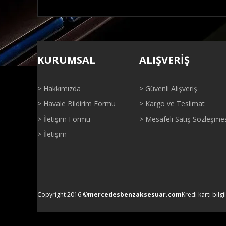
Bu ürünün fiyat bilgisi, resim, ürün açıklamalarında ve di
Görüş ve önerileriniz için teşekkür ederiz.
KURUMSAL
ALIŞVERİŞ
Ürün resmi kalitesiz, bozuk veya görüntülenemiyor.
Ürün açıklamasında eksik bilgiler bulunuyor.
> Hakkımızda
> Güvenli Alışveriş
Ürün bilgilerinde hatalar bulunuyor.
> Havale Bildirim Formu
> Kargo ve Teslimat
Ürün fiyatı diğer sitelerden daha pahalı.
> İletişim Formu
> Mesafeli Satış Sözleşme
Bu ürüne benzer farklı alternatifler olmalı.
> İletişim
Copyright 2016 ©
mercedesbenzaksesuar.com
Kredi kartı bilgi