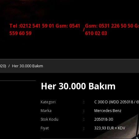
Tel :0212 541 59 01 Gsm: 0541
Gsm: 0531 226 50 50 G
/
559 60 59
610 02 03
920)
Her 30.000 Bakım
Her 30.000 Bakım
Kategori
C 300 D (WDD 205018 / 6
Marka
Mercedes Benz
Stok Kodu
205018-30
Fiyat
323,93 EUR + KDV