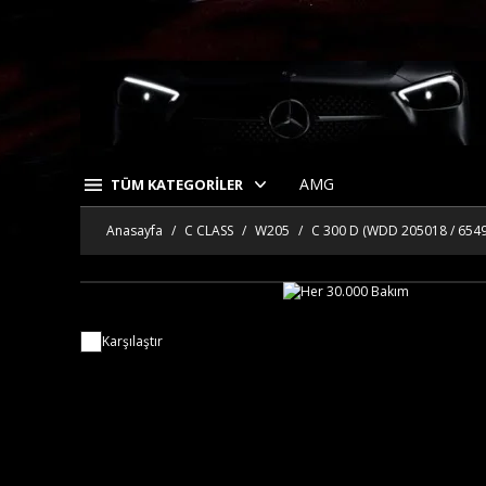
AMG
TÜM KATEGORİLER
Anasayfa
C CLASS
W205
C 300 D (WDD 205018 / 654
Karşılaştır