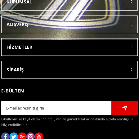
KURUMSAL
Görüş ve önerileriniz için teşekkür ederiz.
Ürün resmi kalitesiz, bozuk veya görüntülenemiyor.
ALIŞVERİŞ
Ürün açıklamasında eksik bilgiler bulunuyor.
Ürün bilgilerinde hatalar bulunuyor.
HİZMETLER
Ürün fiyatı diğer sitelerden daha pahalı.
Bu ürüne benzer farklı alternatifler olmalı.
SİPARİŞ
E-BÜLTEN
Gönder
E-bültenimize kayıt olarak indirimli, yeni ve güncel fırsatlar hakkında e-posta aracılığı ile
bilgilendirilirsiniz.