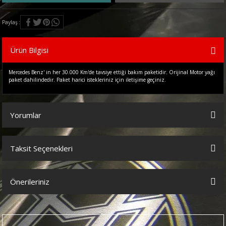
Paylaş
Ürün Bilgisi
Mercedes Benz' in her 30.000 Km'de tavsiye ettiği bakım paketidir. Orijinal Motor yağı
paket dahilindedir. Paket harici istekleriniz için iletişime geçiniz.
Yorumlar
Taksit Seçenekleri
Bu ürüne ilk yorumu siz yapın!
Önerileriniz
Yorum Yaz
Bu ürünün fiyat bilgisi, resim, ürün açıklamalarında ve diğer
konularda yetersiz gördüğünüz noktaları öneri formunu kullanarak
tarafımıza iletebilirsiniz.