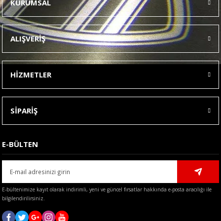
KURUMSAL
Görüş ve önerileriniz için teşekkür ederiz.
Ürün resmi kalitesiz, bozuk veya görüntülenemiyor.
ALIŞVERİŞ
Ürün açıklamasında eksik bilgiler bulunuyor.
Ürün bilgilerinde hatalar bulunuyor.
HİZMETLER
Ürün fiyatı diğer sitelerden daha pahalı.
Bu ürüne benzer farklı alternatifler olmalı.
SİPARİŞ
E-BÜLTEN
Gönder
E-bültenimize kayıt olarak indirimli, yeni ve güncel fırsatlar hakkında e-posta aracılığı ile
bilgilendirilirsiniz.