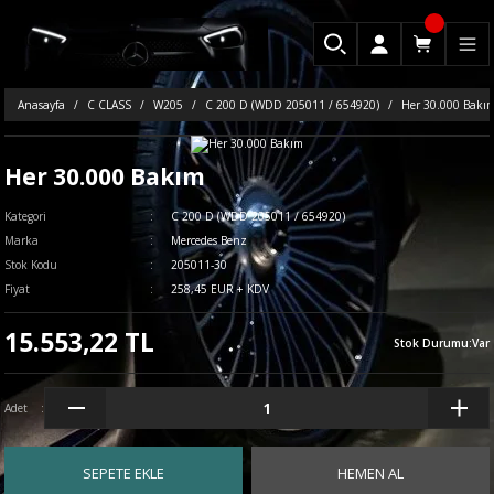
Anasayfa
C CLASS
W205
C 200 D (WDD 205011 / 654920)
Her 30.000 Bakı
Her 30.000 Bakım
Kategori
C 200 D (WDD 205011 / 654920)
Marka
Mercedes Benz
Stok Kodu
205011-30
Fiyat
258,45 EUR + KDV
15.553,22 TL
Stok Durumu
:
Var
Adet
SEPETE EKLE
HEMEN AL