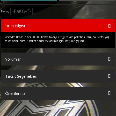
Paylaş
Ürün Bilgisi
Mercedes Benz' in her 30.000 Km'de tavsiye ettiği bakım paketidir. Orijinal Motor yağı
paket dahilindedir. Paket harici istekleriniz için iletişime geçiniz.
Yorumlar
Taksit Seçenekleri
Bu ürüne ilk yorumu siz yapın!
Önerileriniz
Yorum Yaz
Bu ürünün fiyat bilgisi, resim, ürün açıklamalarında ve diğer
konularda yetersiz gördüğünüz noktaları öneri formunu kullanarak
tarafımıza iletebilirsiniz.