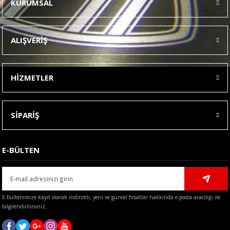
KURUMSAL
Görüş ve önerileriniz için teşekkür ederiz.
Ürün resmi kalitesiz, bozuk veya görüntülenemiyor.
ALIŞVERİŞ
Ürün açıklamasında eksik bilgiler bulunuyor.
Ürün bilgilerinde hatalar bulunuyor.
HİZMETLER
Ürün fiyatı diğer sitelerden daha pahalı.
Bu ürüne benzer farklı alternatifler olmalı.
SİPARİŞ
E-BÜLTEN
Gönder
E-bültenimize kayıt olarak indirimli, yeni ve güncel fırsatlar hakkında e-posta aracılığı ile
bilgilendirilirsiniz.