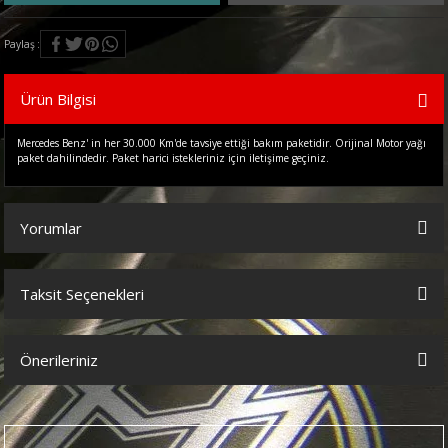
Paylaş
Ürün Bilgisi
Mercedes Benz' in her 30.000 Km'de tavsiye ettiği bakım paketidir. Orijinal Motor yağı
paket dahilindedir. Paket harici istekleriniz için iletişime geçiniz.
Yorumlar
Taksit Seçenekleri
Bu ürüne ilk yorumu siz yapın!
Önerileriniz
Yorum Yaz
Bu ürünün fiyat bilgisi, resim, ürün açıklamalarında ve diğer
konularda yetersiz gördüğünüz noktaları öneri formunu kullanarak
tarafımıza iletebilirsiniz.