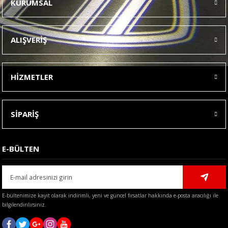
KURUMSAL
Görüş ve önerileriniz için teşekkür ederiz.
Ürün resmi kalitesiz, bozuk veya görüntülenemiyor.
ALIŞVERİŞ
Ürün açıklamasında eksik bilgiler bulunuyor.
Ürün bilgilerinde hatalar bulunuyor.
HİZMETLER
Ürün fiyatı diğer sitelerden daha pahalı.
Bu ürüne benzer farklı alternatifler olmalı.
SİPARİŞ
E-BÜLTEN
Gönder
E-bültenimize kayıt olarak indirimli, yeni ve güncel fırsatlar hakkında e-posta aracılığı ile
bilgilendirilirsiniz.