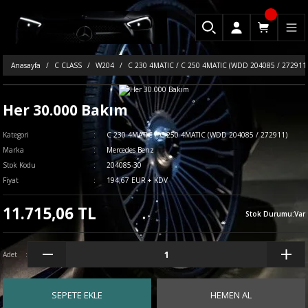
Anasayfa
C CLASS
W204
C 230 4MATIC / C 250 4MATIC (WDD 204085 / 272911
Her 30.000 Bakım
Kategori
C 230 4MATIC / C 250 4MATIC (WDD 204085 / 272911)
Marka
Mercedes Benz
Stok Kodu
204085-30
Fiyat
194,67 EUR + KDV
11.715,06 TL
Stok Durumu
:
Var
Adet
SEPETE EKLE
HEMEN AL