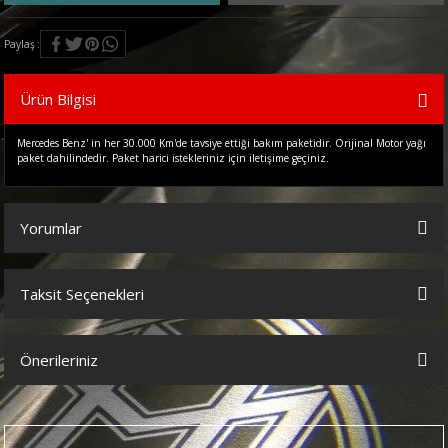
Paylaş
Ürün Bilgisi
Mercedes Benz' in her 30.000 Km'de tavsiye ettiği bakım paketidir. Orijinal Motor yağı
paket dahilindedir. Paket harici istekleriniz için iletişime geçiniz.
Yorumlar
Taksit Seçenekleri
Bu ürüne ilk yorumu siz yapın!
Önerileriniz
Yorum Yaz
Bu ürünün fiyat bilgisi, resim, ürün açıklamalarında ve diğer
konularda yetersiz gördüğünüz noktaları öneri formunu kullanarak
tarafımıza iletebilirsiniz.