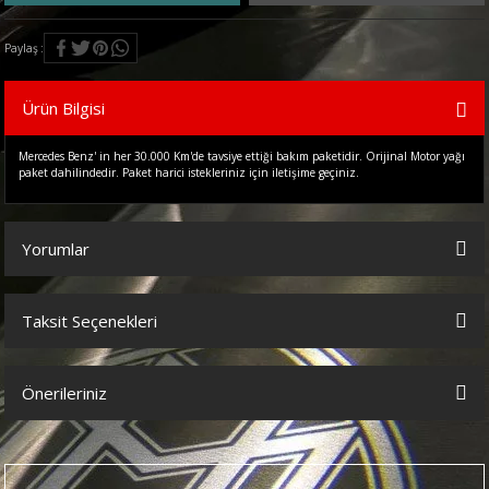
Paylaş
Ürün Bilgisi
Mercedes Benz' in her 30.000 Km'de tavsiye ettiği bakım paketidir. Orijinal Motor yağı
paket dahilindedir. Paket harici istekleriniz için iletişime geçiniz.
Yorumlar
Taksit Seçenekleri
Bu ürüne ilk yorumu siz yapın!
Önerileriniz
Yorum Yaz
Bu ürünün fiyat bilgisi, resim, ürün açıklamalarında ve diğer
konularda yetersiz gördüğünüz noktaları öneri formunu kullanarak
tarafımıza iletebilirsiniz.