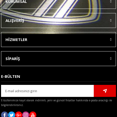
KURUMSAL
Görüş ve önerileriniz için teşekkür ederiz.
Ürün resmi kalitesiz, bozuk veya görüntülenemiyor.
ALIŞVERİŞ
Ürün açıklamasında eksik bilgiler bulunuyor.
Ürün bilgilerinde hatalar bulunuyor.
HİZMETLER
Ürün fiyatı diğer sitelerden daha pahalı.
Bu ürüne benzer farklı alternatifler olmalı.
SİPARİŞ
E-BÜLTEN
Gönder
E-bültenimize kayıt olarak indirimli, yeni ve güncel fırsatlar hakkında e-posta aracılığı ile
bilgilendirilirsiniz.