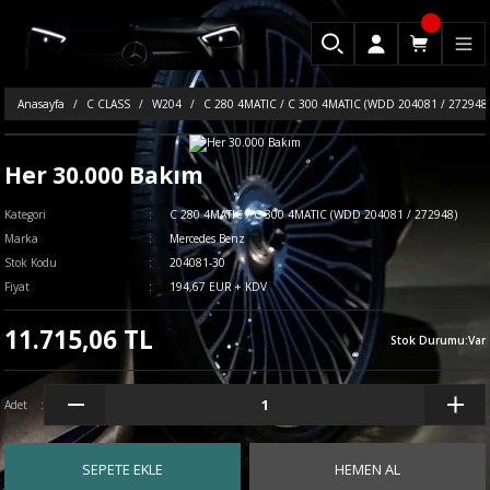
Anasayfa
C CLASS
W204
C 280 4MATIC / C 300 4MATIC (WDD 204081 / 272948
Her 30.000 Bakım
Kategori
C 280 4MATIC / C 300 4MATIC (WDD 204081 / 272948)
Marka
Mercedes Benz
Stok Kodu
204081-30
Fiyat
194,67 EUR + KDV
11.715,06 TL
Stok Durumu
:
Var
Adet
SEPETE EKLE
HEMEN AL