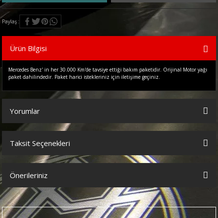
Paylaş
Ürün Bilgisi
Mercedes Benz' in her 30.000 Km'de tavsiye ettiği bakım paketidir. Orijinal Motor yağı
paket dahilindedir. Paket harici istekleriniz için iletişime geçiniz.
Yorumlar
Taksit Seçenekleri
Bu ürüne ilk yorumu siz yapın!
Önerileriniz
Yorum Yaz
Bu ürünün fiyat bilgisi, resim, ürün açıklamalarında ve diğer
konularda yetersiz gördüğünüz noktaları öneri formunu kullanarak
tarafımıza iletebilirsiniz.