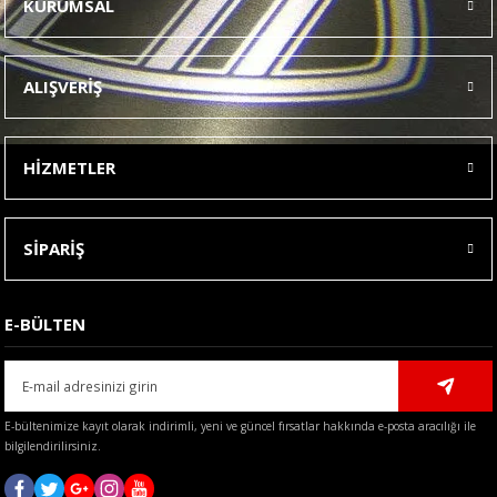
KURUMSAL
Görüş ve önerileriniz için teşekkür ederiz.
Ürün resmi kalitesiz, bozuk veya görüntülenemiyor.
ALIŞVERİŞ
Ürün açıklamasında eksik bilgiler bulunuyor.
Ürün bilgilerinde hatalar bulunuyor.
HİZMETLER
Ürün fiyatı diğer sitelerden daha pahalı.
Bu ürüne benzer farklı alternatifler olmalı.
SİPARİŞ
E-BÜLTEN
Gönder
E-bültenimize kayıt olarak indirimli, yeni ve güncel fırsatlar hakkında e-posta aracılığı ile
bilgilendirilirsiniz.