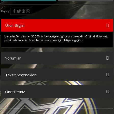
Paylaş
Ürün Bilgisi
Mercedes Benz' in her 30.000 Km'de tavsiye ettiği bakım paketidir. Orijinal Motor yağı
paket dahilindedir. Paket harici istekleriniz için iletişime geçiniz.
Yorumlar
Taksit Seçenekleri
Bu ürüne ilk yorumu siz yapın!
Önerileriniz
Yorum Yaz
Bu ürünün fiyat bilgisi, resim, ürün açıklamalarında ve diğer
konularda yetersiz gördüğünüz noktaları öneri formunu kullanarak
tarafımıza iletebilirsiniz.